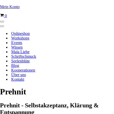
Mein Konto
Warenkorb
0
Navigationsmenü
Navigationsmenü
Onlineshop
Workshops
Events
Wissen
Mala Liebe
Schriftschmuck
Seelenblüte
Blog
Kooperationen
Über uns
Kontakt
Prehnit
Prehnit - Selbstakzeptanz, Klärung &
Entspannung