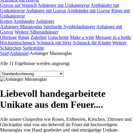
Gravur auf Wunsch
Anhänger mit Unikatgravur
Armbänder mit
Unikatgravur
Anhänger mit Gravur
Armbänder mit Gravur
Ringe mit
Unikatgravur
Ketten
Armbänder
Anhänger
Anhänger Muranoglas
Spirituelle Symbolanhänger
Anhänger mit
Gravur
Weitere Silberanhänger
Ohrringe
Ringe
Zubehör
Gutscheine
Make a wish
Message in a bottle
Hochzeitsschmuck
Schmuck mit Herz
Schmuck für Kinder
Weitere
Schätzchen
Seelenblüte
Start
\
Anhänger
\
Anhänger Muranoglas
Alle 11 Ergebnisse werden angezeigt
Liebevoll handegarbeitete
Unikate aus dem Feuer....
Alle unsere Glasperlen wie Rosen, Erdbeeren, Kirschen, Zitronen und
Glücksplize sind von uns liebevoll im Feuer mit hochwertigem
Muranoglas von Hand gearbeitet und sind einzigartige Unikate.