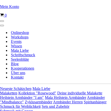
Mein Konto
Warenkorb
0
Navigationsmenü
Navigationsmenü
Onlineshop
Workshops
Events
Wissen
Mala Liebe
Schriftschmuck
Seelenblüte
Blog
Kooperationen
Über uns
Kontakt
Neueste Schätzchen
Mala Liebe
Malaketten
Kollektion "Rosewood"
Deine individuelle Malakette
Heilstein Armbänder "I am"
Mala Heilstein Armbänder
Armbänder
"Mindbalance"
Zyklusarmbänder
Armbänder Herren
Spiritanhänger
Schmuck für Weiblichkeit
Sets und Zubehör
Schmuck mit Gravur