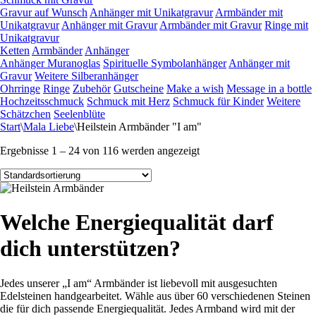
Gravur auf Wunsch
Anhänger mit Unikatgravur
Armbänder mit
Unikatgravur
Anhänger mit Gravur
Armbänder mit Gravur
Ringe mit
Unikatgravur
Ketten
Armbänder
Anhänger
Anhänger Muranoglas
Spirituelle Symbolanhänger
Anhänger mit
Gravur
Weitere Silberanhänger
Ohrringe
Ringe
Zubehör
Gutscheine
Make a wish
Message in a bottle
Hochzeitsschmuck
Schmuck mit Herz
Schmuck für Kinder
Weitere
Schätzchen
Seelenblüte
Start
\
Mala Liebe
\
Heilstein Armbänder "I am"
Ergebnisse 1 – 24 von 116 werden angezeigt
Welche Energiequalität darf
dich unterstützen?
Jedes unserer „I am“ Armbänder ist liebevoll mit ausgesuchten
Edelsteinen handgearbeitet. Wähle aus über 60 verschiedenen Steinen
die für dich passende Energiequalität. Jedes Armband wird mit der