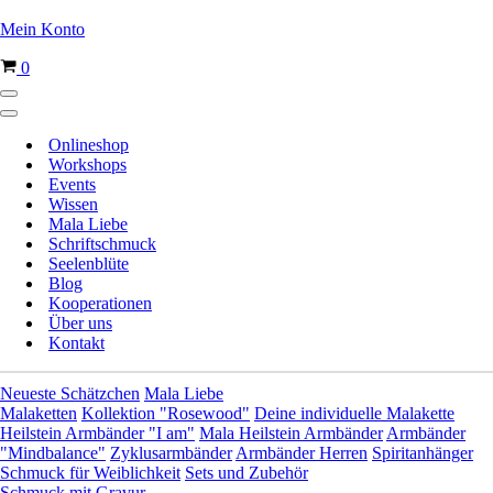
Mein Konto
Warenkorb
0
Navigationsmenü
Navigationsmenü
Onlineshop
Workshops
Events
Wissen
Mala Liebe
Schriftschmuck
Seelenblüte
Blog
Kooperationen
Über uns
Kontakt
Neueste Schätzchen
Mala Liebe
Malaketten
Kollektion "Rosewood"
Deine individuelle Malakette
Heilstein Armbänder "I am"
Mala Heilstein Armbänder
Armbänder
"Mindbalance"
Zyklusarmbänder
Armbänder Herren
Spiritanhänger
Schmuck für Weiblichkeit
Sets und Zubehör
Schmuck mit Gravur