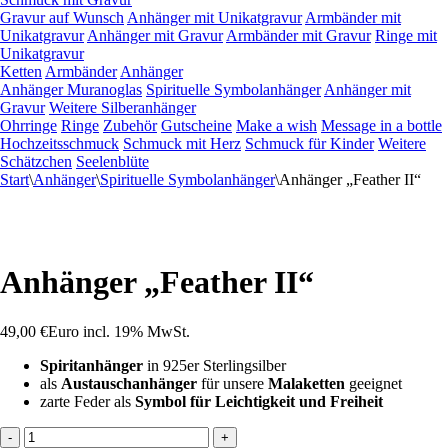
Gravur auf Wunsch
Anhänger mit Unikatgravur
Armbänder mit
Unikatgravur
Anhänger mit Gravur
Armbänder mit Gravur
Ringe mit
Unikatgravur
Ketten
Armbänder
Anhänger
Anhänger Muranoglas
Spirituelle Symbolanhänger
Anhänger mit
Gravur
Weitere Silberanhänger
Ohrringe
Ringe
Zubehör
Gutscheine
Make a wish
Message in a bottle
Hochzeitsschmuck
Schmuck mit Herz
Schmuck für Kinder
Weitere
Schätzchen
Seelenblüte
Start
\
Anhänger
\
Spirituelle Symbolanhänger
\
Anhänger „Feather II“
Anhänger „Feather II“
49,00
€
Euro
incl. 19% MwSt.
Spiritanhänger
in 925er Sterlingsilber
als
Austauschanhänger
für unsere
Malaketten
geeignet
zarte Feder als
Symbol für Leichtigkeit und Freiheit
Anhänger
-
+