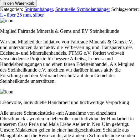
"Feather
In den Warenkorb
II"
Kategorien:
Spiritanhänger
,
Spirituelle Symbolanhänger
Schlagwörter:
Menge
L - über 25 mm
,
silber
Mitglied Fairtrade Minerals & Gems und EV Steinheilkunde
Wir sind Mitglied der Initiative von Fairtrade Minerals & Gems e.V.
und unterstützen damit aktiv die Verbesserung und Transparenz des
Edelstein- und Mineralienhandels. FTMG e.V. fördert weltweit
verschiedenste Projekte für bessere Arbeits-, Lebens- und
Handelsbedingungen und einen fairen Edelsteinhandel. Als Mitglied
des Steinheilkunde e.V. möchten wir darüber hinaus aktiv die
Forschung und den Verbraucherschutz auf dem Gebiet der
Steinheilkunde unterstützen.
Liebevolle, individuelle Handarbeit und hochwertige Verpackung
Alle unsere Schmuckstücke -mit Ausnahme von einzelnem
Ohrschmuck - werden in liebevoller und individueller Handarbeit in
unserem Casa Perla und Mala Liebe Atelier in Neu-Ulm gefertigt.
Unsere Malaketten gehen in einer handgeschnitzten Schatulle aus
Mangoholz auf die Reise zu dir, alle anderen Schmuckstücke senden