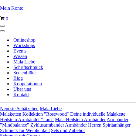
Mein Konto
Warenkorb
0
Navigationsmenü
Navigationsmenü
Onlineshop
Workshops
Events
Wissen
Mala Liebe
Schriftschmuck
Seelenblüte
Blog
Kooperationen
Über uns
Kontakt
Neueste Schätzchen
Mala Liebe
Malaketten
Kollektion "Rosewood"
Deine individuelle Malakette
Heilstein Armbänder "I am"
Mala Heilstein Armbänder
Armbänder
"Mindbalance"
Zyklusarmbänder
Armbänder Herren
Spiritanhänger
Schmuck für Weiblichkeit
Sets und Zubehör
Schmuck mit Gravur