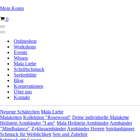
Mein Konto
Warenkorb
0
Navigationsmenü
Navigationsmenü
Onlineshop
Workshops
Events
Wissen
Mala Liebe
Schriftschmuck
Seelenblüte
Blog
Kooperationen
Über uns
Kontakt
Neueste Schätzchen
Mala Liebe
Malaketten
Kollektion "Rosewood"
Deine individuelle Malakette
Heilstein Armbänder "I am"
Mala Heilstein Armbänder
Armbänder
"Mindbalance"
Zyklusarmbänder
Armbänder Herren
Spiritanhänger
Schmuck für Weiblichkeit
Sets und Zubehör
Schmuck mit Gravur