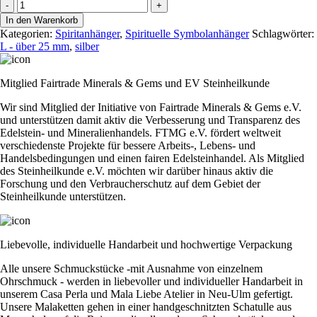
Anhänger
-
+
"Flower
In den Warenkorb
of
Kategorien:
Spiritanhänger
,
Spirituelle Symbolanhänger
Schlagwörter:
Life
L - über 25 mm
,
silber
Sun"
Menge
Mitglied Fairtrade Minerals & Gems und EV Steinheilkunde
Wir sind Mitglied der Initiative von Fairtrade Minerals & Gems e.V.
und unterstützen damit aktiv die Verbesserung und Transparenz des
Edelstein- und Mineralienhandels. FTMG e.V. fördert weltweit
verschiedenste Projekte für bessere Arbeits-, Lebens- und
Handelsbedingungen und einen fairen Edelsteinhandel. Als Mitglied
des Steinheilkunde e.V. möchten wir darüber hinaus aktiv die
Forschung und den Verbraucherschutz auf dem Gebiet der
Steinheilkunde unterstützen.
Liebevolle, individuelle Handarbeit und hochwertige Verpackung
Alle unsere Schmuckstücke -mit Ausnahme von einzelnem
Ohrschmuck - werden in liebevoller und individueller Handarbeit in
unserem Casa Perla und Mala Liebe Atelier in Neu-Ulm gefertigt.
Unsere Malaketten gehen in einer handgeschnitzten Schatulle aus