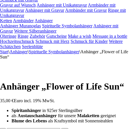
Gravur auf Wunsch
Anhänger mit Unikatgravur
Armbänder mit
Unikatgravur
Anhänger mit Gravur
Armbänder mit Gravur
Ringe mit
Unikatgravur
Ketten
Armbänder
Anhänger
Anhänger Muranoglas
Spirituelle Symbolanhänger
Anhänger mit
Gravur
Weitere Silberanhänger
Ohrringe
Ringe
Zubehör
Gutscheine
Make a wish
Message in a bottle
Hochzeitsschmuck
Schmuck mit Herz
Schmuck für Kinder
Weitere
Schätzchen
Seelenblüte
Start
\
Anhänger
\
Spirituelle Symbolanhänger
\
Anhänger „Flower of Life
Sun“
Anhänger „Flower of Life Sun“
35,00
€
Euro
incl. 19% MwSt.
Spiritanhänger
in 925er Sterlingsilber
als
Austauschanhänger
für unsere
Malaketten
geeignet
Blume des Lebens
als Kraftsymbol mit Sonnenstrahlen