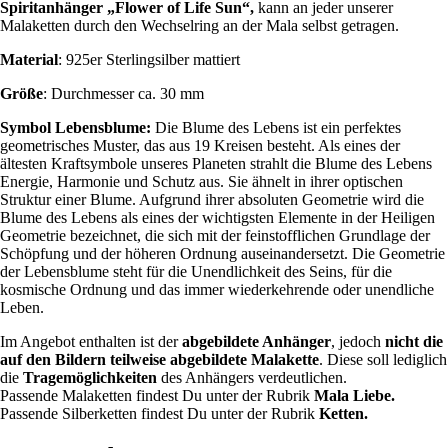
Spiritanhänger „Flower of Life Sun“,
kann an jeder unserer
Malaketten durch den Wechselring an der Mala selbst getragen.
Material
: 925er Sterlingsilber mattiert
Größe
: Durchmesser ca. 30 mm
Symbol
Lebensblume:
Die Blume des Lebens ist ein perfektes
geometrisches Muster, das aus 19 Kreisen besteht. Als eines der
ältesten Kraftsymbole unseres Planeten strahlt die Blume des Lebens
Energie, Harmonie und Schutz aus. Sie ähnelt in ihrer optischen
Struktur einer Blume. Aufgrund ihrer absoluten Geometrie wird die
Blume des Lebens als eines der wichtigsten Elemente in der Heiligen
Geometrie bezeichnet, die sich mit der feinstofflichen Grundlage der
Schöpfung und der höheren Ordnung auseinandersetzt. Die Geometrie
der Lebensblume steht für die Unendlichkeit des Seins, für die
kosmische Ordnung und das immer wiederkehrende oder unendliche
Leben.
Im Angebot enthalten ist der
abgebildete Anhänger
, jedoch
nicht die
auf den Bildern teilweise abgebildete Malakette
. Diese soll lediglich
die
Tragemöglichkeiten
des Anhängers verdeutlichen.
Passende Malaketten findest Du unter der Rubrik
Mala Liebe.
Passende Silberketten findest Du unter der Rubrik
Ketten.