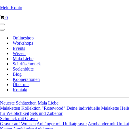
Mein Konto
Warenkorb
0
Navigationsmenü
Navigationsmenü
Onlineshop
Workshops
Events
Wissen
Mala Liebe
Schriftschmuck
Seelenblüte
Blog
Kooperationen
Über uns
Kontakt
Neueste Schätzchen
Mala Liebe
Malaketten
Kollektion "Rosewood"
Deine individuelle Malakette
Heil
für Weiblichkeit
Sets und Zubehör
Schmuck mit Gravur
Gravur auf Wunsch
Anhänger mit Unikatgravur
Armbänder mit Unikat
Ketten
Armbänder
Anhänger