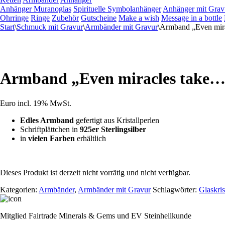
Anhänger Muranoglas
Spirituelle Symbolanhänger
Anhänger mit Grav
Ohrringe
Ringe
Zubehör
Gutscheine
Make a wish
Message in a bottle
Start
\
Schmuck mit Gravur
\
Armbänder mit Gravur
\
Armband „Even mir
Armband „Even miracles take
Euro
incl. 19% MwSt.
Edles Armband
gefertigt aus Kristallperlen
Schriftplättchen in
925er Sterlingsilber
in
vielen Farben
erhältlich
Dieses Produkt ist derzeit nicht vorrätig und nicht verfügbar.
Kategorien:
Armbänder
,
Armbänder mit Gravur
Schlagwörter:
Glaskris
Mitglied Fairtrade Minerals & Gems und EV Steinheilkunde