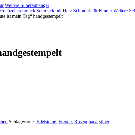
ur
Weitere Silberanhänger
Hochzeitsschmuck
Schmuck mit Herz
Schmuck für Kinder
Weitere Sc
e ist mein Tag“ handgestempelt
handgestempelt
chen
Schlagwörter:
Edelsteine
,
Freude
,
Rosenquarz
,
silber