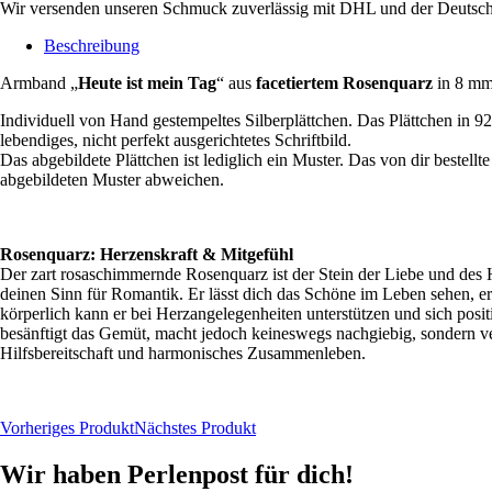
Wir versenden unseren Schmuck zuverlässig mit DHL und der Deutsch
Beschreibung
Armband „
Heute ist mein Tag
“ aus
facetiertem Rosenquarz
in 8 mm 
Individuell von Hand gestempeltes Silberplättchen. Das Plättchen in 925
lebendiges, nicht perfekt ausgerichtetes Schriftbild.
Das abgebildete Plättchen ist lediglich ein Muster. Das von dir bestel
abgebildeten Muster abweichen.
Rosenquarz: Herzenskraft & Mitgefühl
Der zart rosaschimmernde Rosenquarz ist der Stein der
Liebe
und des
H
deinen Sinn für
Romantik
. Er lässt dich das Schöne im Leben sehen, e
körperlich kann er bei Herzangelegenheiten unterstützen und sich positi
besänftigt das Gemüt, macht jedoch keineswegs nachgiebig, sondern ver
Hilfsbereitschaft
und
harmonisches Zusammenleben.
Vorheriges Produkt
Nächstes Produkt
Wir haben Perlenpost für dich!