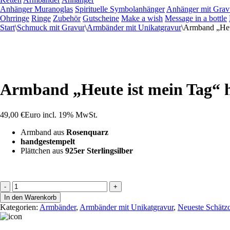
Anhänger Muranoglas
Spirituelle Symbolanhänger
Anhänger mit Grav
Ohrringe
Ringe
Zubehör
Gutscheine
Make a wish
Message in a bottle
Start
\
Schmuck mit Gravur
\
Armbänder mit Unikatgravur
\
Armband „Heut
Armband „Heute ist mein Tag“ 
49,00
€
Euro
incl. 19% MwSt.
Armband aus
Rosenquarz
handgestempelt
Plättchen aus
925er Sterlingsilber
Armband
-
+
"Heute
In den Warenkorb
ist
Kategorien:
Armbänder
,
Armbänder mit Unikatgravur
,
Neueste Schätz
mein
Tag"