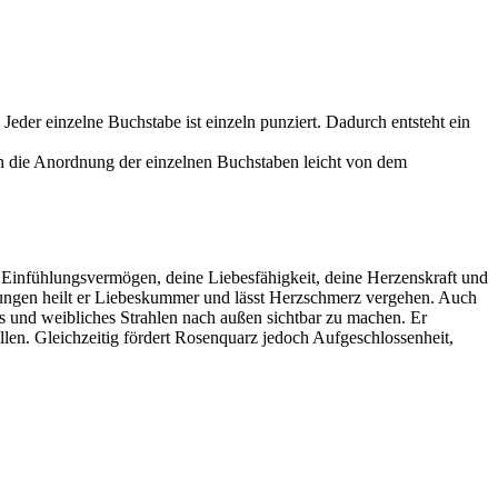
 Jeder einzelne Buchstabe ist einzeln punziert. Dadurch entsteht ein
kann die Anordnung der einzelnen Buchstaben leicht von dem
n
Einfühlungsvermögen
, deine
Liebesfähigkeit
, deine
Herzenskraft
und
ngen heilt er Liebeskummer und lässt
Herzschmerz
vergehen. Auch
s
und
weibliches Strahlen
nach außen sichtbar zu machen. Er
llen. Gleichzeitig fördert Rosenquarz jedoch
Aufgeschlossenhei
t,