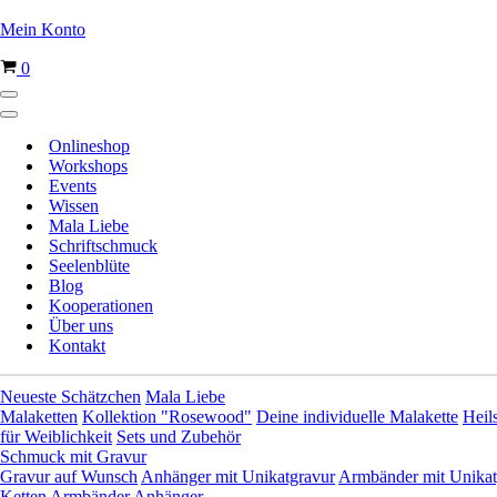
Mein Konto
Warenkorb
0
Navigationsmenü
Navigationsmenü
Onlineshop
Workshops
Events
Wissen
Mala Liebe
Schriftschmuck
Seelenblüte
Blog
Kooperationen
Über uns
Kontakt
Neueste Schätzchen
Mala Liebe
Malaketten
Kollektion "Rosewood"
Deine individuelle Malakette
Heil
für Weiblichkeit
Sets und Zubehör
Schmuck mit Gravur
Gravur auf Wunsch
Anhänger mit Unikatgravur
Armbänder mit Unikat
Ketten
Armbänder
Anhänger