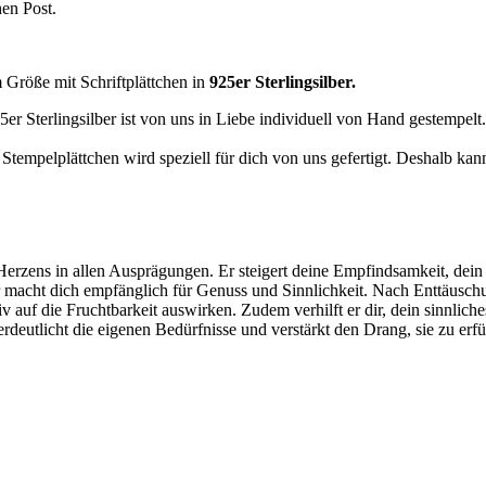
en Post.
Größe mit Schriftplättchen in
925er Sterlingsilber.
er Sterlingsilber ist von uns in Liebe individuell von Hand gestempelt.
lte Stempelplättchen wird speziell für dich von uns gefertigt. Deshalb 
erzens
in allen Ausprägungen. Er steigert deine
Empfindsamkeit
, dei
r macht dich empfänglich für
Genuss
und
Sinnlichkeit.
Nach Enttäuschu
v auf die Fruchtbarkeit auswirken. Zudem verhilft er dir, dein
sinnliche
deutlicht die eigenen Bedürfnisse und verstärkt den Drang, sie zu erfü