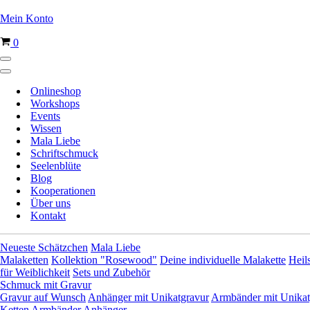
Mein Konto
Warenkorb
0
Navigationsmenü
Navigationsmenü
Onlineshop
Workshops
Events
Wissen
Mala Liebe
Schriftschmuck
Seelenblüte
Blog
Kooperationen
Über uns
Kontakt
Neueste Schätzchen
Mala Liebe
Malaketten
Kollektion "Rosewood"
Deine individuelle Malakette
Heil
für Weiblichkeit
Sets und Zubehör
Schmuck mit Gravur
Gravur auf Wunsch
Anhänger mit Unikatgravur
Armbänder mit Unikat
Ketten
Armbänder
Anhänger