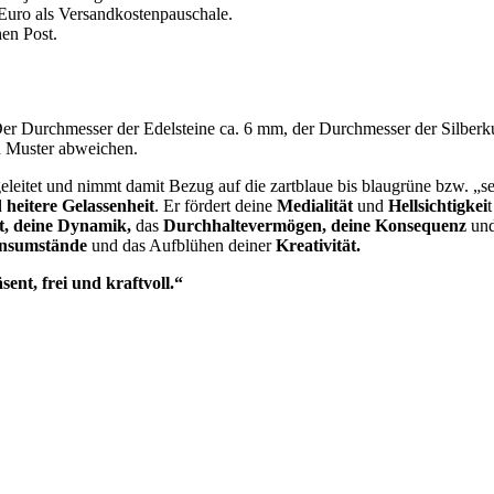
Euro als Versandkostenpauschale.
en Post.
 Der Durchmesser der Edelsteine ca. 6 mm, der Durchmesser der Silber
n Muster abweichen.
leitet und nimmt damit Bezug auf die zartblaue bis blaugrüne bzw. „se
d
heitere Gelassenheit
. Er fördert deine
Medialität
und
Hellsichtigkei
it, deine Dynamik,
das
Durchhaltevermögen, deine Konsequenz
un
nsumstände
und das Aufblühen deiner
Kreativität.
sent, frei und kraftvoll.“