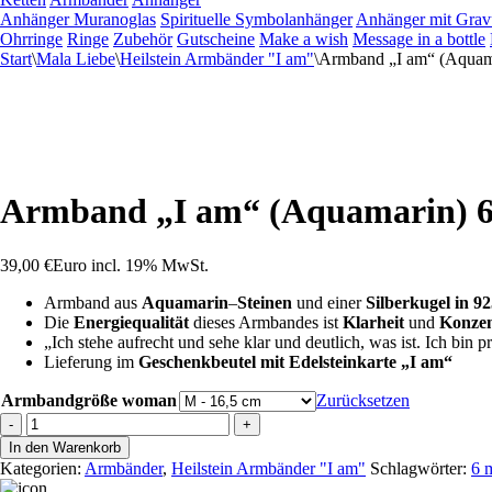
Anhänger Muranoglas
Spirituelle Symbolanhänger
Anhänger mit Grav
Ohrringe
Ringe
Zubehör
Gutscheine
Make a wish
Message in a bottle
Start
\
Mala Liebe
\
Heilstein Armbänder "I am"
\
Armband „I am“ (Aquam
Armband „I am“ (Aquamarin) 
39,00
€
Euro
incl. 19% MwSt.
Armband aus
Aquamarin
–
Steinen
und einer
Silberkugel in 92
Die
Energiequalität
dieses Armbandes ist
Klarheit
und
Konzen
„Ich stehe aufrecht und sehe klar und deutlich, was ist. Ich bin pr
Lieferung im
Geschenkbeutel mit Edelsteinkarte „I am“
Armbandgröße woman
Zurücksetzen
Armband
-
+
"I
In den Warenkorb
am"
Kategorien:
Armbänder
,
Heilstein Armbänder "I am"
Schlagwörter:
6 
(Aquamarin)