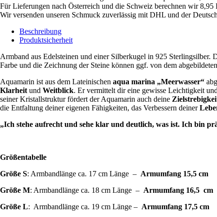
Für Lieferungen nach Österreich und die Schweiz berechnen wir 8,95 
Wir versenden unseren Schmuck zuverlässig mit DHL und der Deutsch
Beschreibung
Produktsicherheit
Armband aus Edelsteinen und einer Silberkugel in 925 Sterlingsilber.
Farbe und die Zeichnung der Steine können ggf. von dem abgebildete
Aquamarin ist aus dem Lateinischen
aqua marina „Meerwasser“
abge
Klarheit
und
Weitblick
. Er vermittelt dir eine gewisse Leichtigkeit un
seiner Kristallstruktur fördert der Aquamarin auch deine
Zielstrebigke
die Entfaltung deiner eigenen Fähigkeiten, das Verbessern deiner
Lebe
„Ich stehe aufrecht und sehe klar und deutlich, was ist. Ich bin prä
Größentabelle
Größe S
: Armbandlänge ca. 17 cm Länge –
Armumfang 15,5 cm
Größe M
: Armbandlänge ca. 18 cm Länge –
Armumfang 16,5 cm
Größe L
: Armbandlänge ca. 19 cm Länge –
Armumfang 17,5 cm