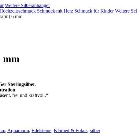
ur
Weitere Silberanhänger
Hochzeitsschmuck
Schmuck mit Herz
Schmuck für Kinder
Weitere Sc
arin) 6 mm
6 mm
5er Sterlingsilber
.
tration
.
äsent, frei und kraftvoll.“
mm
,
Aquamarin
,
Edelsteine
,
Klarheit & Fokus
,
silber