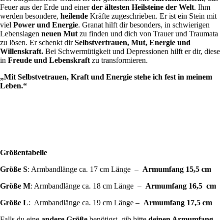
Feuer aus der Erde und einer
der ältesten Heilsteine der Welt
. Ihm
werden besondere,
heilende
Kräfte zugeschrieben. Er ist ein Stein mit
viel
Power und Energie
. Granat hilft dir besonders, in schwierigen
Lebenslagen
neuen Mut
zu finden und dich von Trauer und Traumata
zu lösen. Er schenkt dir
Selbstvertrauen, Mut, Energie und
Willenskraft.
Bei Schwermütigkeit und Depressionen hilft er dir, diese
in
Freude und Lebenskraft
zu transformieren.
„Mit Selbstvetrauen, Kraft und Energie stehe ich fest in meinem
Leben.“
Größentabelle
Größe S
: Armbandlänge ca. 17 cm Länge –
Armumfang 15,5 cm
Größe M
: Armbandlänge ca. 18 cm Länge –
Armumfang 16,5 cm
Größe L
: Armbandlänge ca. 19 cm Länge –
Armumfang 17,5 cm
Falls du eine
andere Größe
benötigst, gib bitte
deinen Armumfang