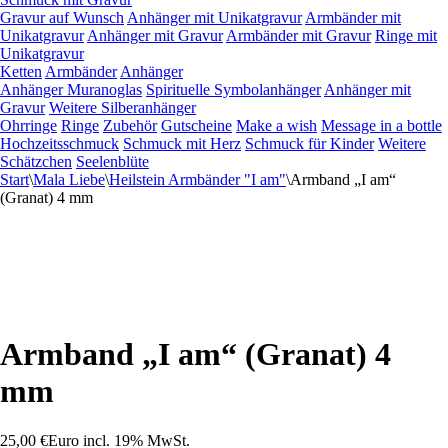
Gravur auf Wunsch
Anhänger mit Unikatgravur
Armbänder mit
Unikatgravur
Anhänger mit Gravur
Armbänder mit Gravur
Ringe mit
Unikatgravur
Ketten
Armbänder
Anhänger
Anhänger Muranoglas
Spirituelle Symbolanhänger
Anhänger mit
Gravur
Weitere Silberanhänger
Ohrringe
Ringe
Zubehör
Gutscheine
Make a wish
Message in a bottle
Hochzeitsschmuck
Schmuck mit Herz
Schmuck für Kinder
Weitere
Schätzchen
Seelenblüte
Start
\
Mala Liebe
\
Heilstein Armbänder "I am"
\
Armband „I am“
(Granat) 4 mm
Armband „I am“ (Granat) 4
mm
25,00
€
Euro
incl. 19% MwSt.