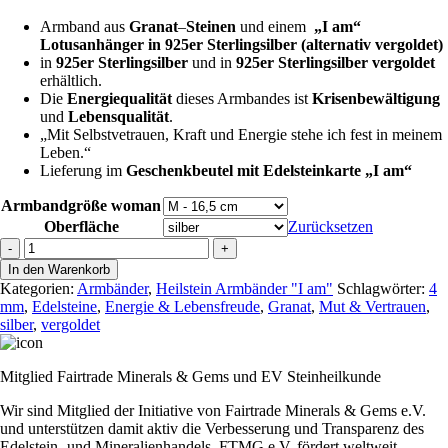
Armband aus
Granat
–
Steinen
und einem
„I am“
Lotusanhänger in 925er Sterlingsilber (alternativ vergoldet)
in
925er Sterlingsilber
und in
925er Sterlingsilber vergoldet
erhältlich.
Die
Energiequalität
dieses Armbandes ist
Krisenbewältigung
und
Lebensqualität
.
„Mit Selbstvetrauen, Kraft und Energie stehe ich fest in meinem
Leben.“
Lieferung im
Geschenkbeutel mit Edelsteinkarte „I am“
Armbandgröße woman
Oberfläche
Zurücksetzen
Armband
-
+
"I
In den Warenkorb
am"
Kategorien:
Armbänder
,
Heilstein Armbänder "I am"
Schlagwörter:
4
(Granat)
mm
,
Edelsteine
,
Energie & Lebensfreude
,
Granat
,
Mut & Vertrauen
,
4
silber
,
vergoldet
mm
Menge
Mitglied Fairtrade Minerals & Gems und EV Steinheilkunde
Wir sind Mitglied der Initiative von Fairtrade Minerals & Gems e.V.
und unterstützen damit aktiv die Verbesserung und Transparenz des
Edelstein- und Mineralienhandels. FTMG e.V. fördert weltweit