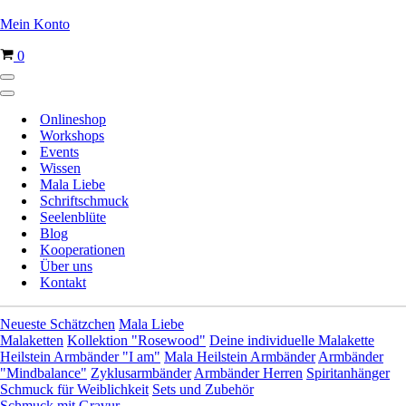
Mein Konto
Warenkorb
0
Navigationsmenü
Navigationsmenü
Onlineshop
Workshops
Events
Wissen
Mala Liebe
Schriftschmuck
Seelenblüte
Blog
Kooperationen
Über uns
Kontakt
Neueste Schätzchen
Mala Liebe
Malaketten
Kollektion "Rosewood"
Deine individuelle Malakette
Heilstein Armbänder "I am"
Mala Heilstein Armbänder
Armbänder
"Mindbalance"
Zyklusarmbänder
Armbänder Herren
Spiritanhänger
Schmuck für Weiblichkeit
Sets und Zubehör
Schmuck mit Gravur