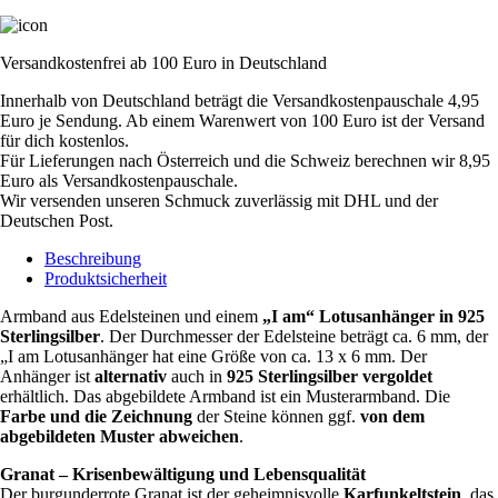
Versandkostenfrei ab 100 Euro in Deutschland
Innerhalb von Deutschland beträgt die Versandkostenpauschale 4,95
Euro je Sendung. Ab einem Warenwert von 100 Euro ist der Versand
für dich kostenlos.
Für Lieferungen nach Österreich und die Schweiz berechnen wir 8,95
Euro als Versandkostenpauschale.
Wir versenden unseren Schmuck zuverlässig mit DHL und der
Deutschen Post.
Beschreibung
Produktsicherheit
Armband aus Edelsteinen und einem
„I am“ Lotusanhänger in 925
Sterlingsilber
. Der Durchmesser der Edelsteine beträgt ca. 6 mm, der
„I am Lotusanhänger hat eine Größe von ca. 13 x 6 mm. Der
Anhänger ist
alternativ
auch in
925 Sterlingsilber vergoldet
erhältlich. Das abgebildete Armband ist ein Musterarmband. Die
Farbe und die Zeichnung
der Steine können ggf.
von dem
abgebildeten Muster abweichen
.
Granat – Krisenbewältigung und Lebensqualität
Der burgunderrote Granat ist der geheimnisvolle
Karfunkeltstein
, das