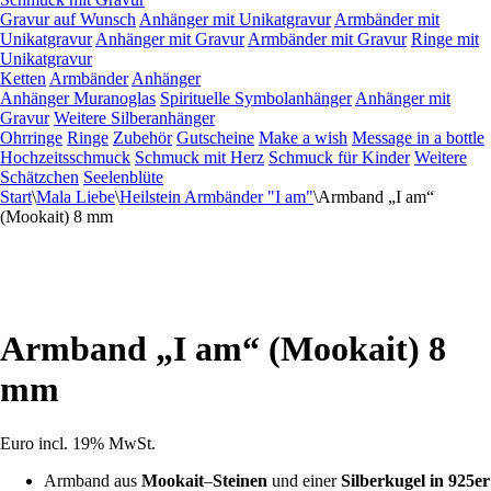
Gravur auf Wunsch
Anhänger mit Unikatgravur
Armbänder mit
Unikatgravur
Anhänger mit Gravur
Armbänder mit Gravur
Ringe mit
Unikatgravur
Ketten
Armbänder
Anhänger
Anhänger Muranoglas
Spirituelle Symbolanhänger
Anhänger mit
Gravur
Weitere Silberanhänger
Ohrringe
Ringe
Zubehör
Gutscheine
Make a wish
Message in a bottle
Hochzeitsschmuck
Schmuck mit Herz
Schmuck für Kinder
Weitere
Schätzchen
Seelenblüte
Start
\
Mala Liebe
\
Heilstein Armbänder "I am"
\
Armband „I am“
(Mookait) 8 mm
Armband „I am“ (Mookait) 8
mm
Euro
incl. 19% MwSt.
Armband aus
Mookait
–
Steinen
und einer
Silberkugel in 925er