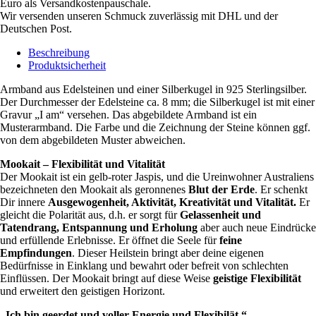
Euro als Versandkostenpauschale.
Wir versenden unseren Schmuck zuverlässig mit DHL und der
Deutschen Post.
Beschreibung
Produktsicherheit
Armband aus Edelsteinen und einer Silberkugel in 925 Sterlingsilber.
Der Durchmesser der Edelsteine ca. 8 mm; die Silberkugel ist mit einer
Gravur „I am“ versehen. Das abgebildete Armband ist ein
Musterarmband. Die Farbe und die Zeichnung der Steine können ggf.
von dem abgebildeten Muster abweichen.
Mookait – Flexibilität und Vitalität
Der Mookait ist ein gelb-roter Jaspis, und die Ureinwohner Australiens
bezeichneten den Mookait als geronnenes
Blut der Erde
. Er schenkt
Dir innere
Ausgewogenheit, Aktivität, Kreativität und Vitalität.
Er
gleicht die Polarität aus, d.h. er sorgt für
Gelassenheit und
Tatendrang, Entspannung und Erholung
aber auch neue Eindrücke
und erfüllende Erlebnisse. Er öffnet die Seele für
feine
Empfindungen
. Dieser Heilstein bringt aber deine eigenen
Bedürfnisse in Einklang und bewahrt oder befreit von schlechten
Einflüssen. Der Mookait bringt auf diese Weise
geistige Flexibilität
und erweitert den geistigen Horizont.
„Ich bin geerdet und voller Energie und Flexibilät.“