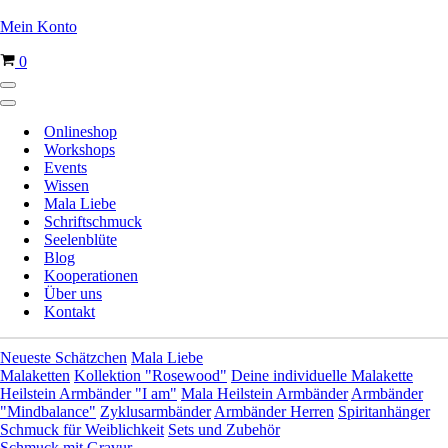
Mein Konto
Warenkorb
0
Navigationsmenü
Navigationsmenü
Onlineshop
Workshops
Events
Wissen
Mala Liebe
Schriftschmuck
Seelenblüte
Blog
Kooperationen
Über uns
Kontakt
Neueste Schätzchen
Mala Liebe
Malaketten
Kollektion "Rosewood"
Deine individuelle Malakette
Heilstein Armbänder "I am"
Mala Heilstein Armbänder
Armbänder
"Mindbalance"
Zyklusarmbänder
Armbänder Herren
Spiritanhänger
Schmuck für Weiblichkeit
Sets und Zubehör
Schmuck mit Gravur