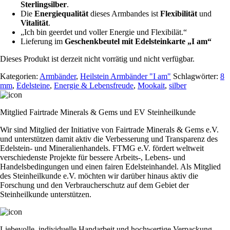
Sterlingsilber
.
Die
Energiequalität
dieses Armbandes ist
Flexibilität
und
Vitalität
.
„Ich bin geerdet und voller Energie und Flexibilät.“
Lieferung im
Geschenkbeutel mit Edelsteinkarte „I am“
Dieses Produkt ist derzeit nicht vorrätig und nicht verfügbar.
Kategorien:
Armbänder
,
Heilstein Armbänder "I am"
Schlagwörter:
8
mm
,
Edelsteine
,
Energie & Lebensfreude
,
Mookait
,
silber
Mitglied Fairtrade Minerals & Gems und EV Steinheilkunde
Wir sind Mitglied der Initiative von Fairtrade Minerals & Gems e.V.
und unterstützen damit aktiv die Verbesserung und Transparenz des
Edelstein- und Mineralienhandels. FTMG e.V. fördert weltweit
verschiedenste Projekte für bessere Arbeits-, Lebens- und
Handelsbedingungen und einen fairen Edelsteinhandel. Als Mitglied
des Steinheilkunde e.V. möchten wir darüber hinaus aktiv die
Forschung und den Verbraucherschutz auf dem Gebiet der
Steinheilkunde unterstützen.
Liebevolle, individuelle Handarbeit und hochwertige Verpackung