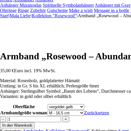
Anhänger Muranoglas
Spirituelle Symbolanhänger
Anhänger mit Grav
Ohrringe
Ringe
Zubehör
Gutscheine
Make a wish
Message in a bottle
Start
\
Mala Liebe
\
Kollektion "Rosewood"
\
Armband „Rosewood – Abu
Armband „Rosewood – Abunda
35,00
€
Euro
incl. 19% MwSt.
Material: Rosenholz, goldplatierter Hämatit
Umfang: in Gr. S bis XL erhältlich, Perlengröße 6mm
Anhänger: Sterlingsilber Symbol „Baum des Lebens“, Durchmesser ca
Varianten: in gold oder silber erhältlich
Oberfläche
Armbandgröße woman
Zurücksetzen
Armband
-
+
"Rosewood
In den Warenkorb
-
Kategorien:
Armbänder
,
Kollektion "Rosewood"
Schlagwörter:
6 mm