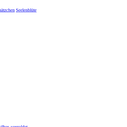
hätzchen
Seelenblüte
silber
,
vergoldet