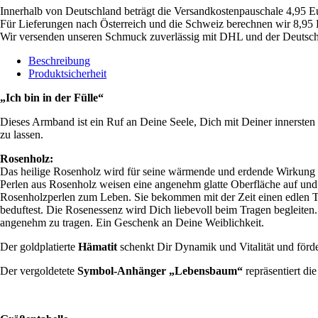
Innerhalb von Deutschland beträgt die Versandkostenpauschale 4,95 E
Für Lieferungen nach Österreich und die Schweiz berechnen wir 8,95 
Wir versenden unseren Schmuck zuverlässig mit DHL und der Deutsch
Beschreibung
Produktsicherheit
„Ich bin in der Fülle“
Dieses Armband ist ein Ruf an Deine Seele, Dich mit Deiner innersten
zu lassen.
Rosenholz:
Das heilige Rosenholz wird für seine wärmende und erdende Wirkung ge
Perlen aus Rosenholz weisen eine angenehm glatte Oberfläche auf und
Rosenholzperlen zum Leben. Sie bekommen mit der Zeit einen edlen T
beduftest. Die Rosenessenz wird Dich liebevoll beim Tragen begleite
angenehm zu tragen. Ein Geschenk an Deine Weiblichkeit.
Der goldplatierte
Hämatit
schenkt Dir Dynamik und Vitalität und förde
Der vergoldetete
Symbol-Anhänger „Lebensbaum“
repräsentiert di