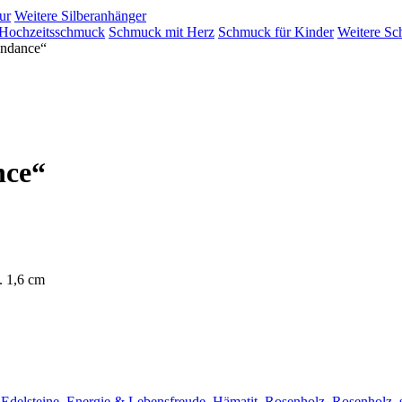
ur
Weitere Silberanhänger
Hochzeitsschmuck
Schmuck mit Herz
Schmuck für Kinder
Weitere Sc
ndance“
nce“
. 1,6 cm
,
Edelsteine
,
Energie & Lebensfreude
,
Hämatit
,
Rosenholz
,
Rosenholz
,