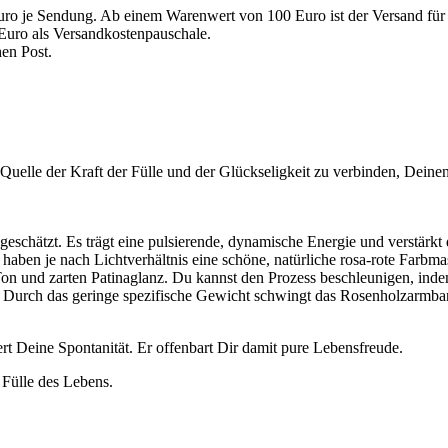
uro je Sendung. Ab einem Warenwert von 100 Euro ist der Versand für 
Euro als Versandkostenpauschale.
en Post.
 Quelle der Kraft der Fülle und der Glückseligkeit zu verbinden, Dein
schätzt. Es trägt eine pulsierende, dynamische Energie und verstärkt 
 haben je nach Lichtverhältnis eine schöne, natürliche rosa-rote Far
on und zarten Patinaglanz. Du kannst den Prozess beschleunigen, ind
n. Durch das geringe spezifische Gewicht schwingt das Rosenholzarmb
rt Deine Spontanität. Er offenbart Dir damit pure Lebensfreude.
e Fülle des Lebens.