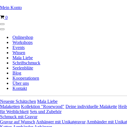
Mein Konto
Warenkorb
0
Navigationsmenü
Navigationsmenü
Onlineshop
Workshops
Events
Wissen
Mala Liebe
Schriftschmuck
Seelenblüte
Blog
Kooperationen
Über uns
Kontakt
Neueste Schätzchen
Mala Liebe
Malaketten
Kollektion "Rosewood"
Deine individuelle Malakette
Heil
für Weiblichkeit
Sets und Zubehör
Schmuck mit Gravur
Gravur auf Wunsch
Anhänger mit Unikatgravur
Armbänder mit Unikat
Ketten
Armbänder
Anhänger