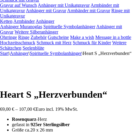
Gravur auf Wunsch
Anhänger mit Unikatgravur
Armbänder mit
Unikatgravur
Anhänger mit Gravur
Armbänder mit Gravur
Ringe mit
Unikatgravur
Ketten
Armbänder
Anhänger
Anhänger Muranoglas
Spirituelle Symbolanhänger
Anhänger mit
Gravur
Weitere Silberanhänger
Ohrringe
Ringe
Zubehör
Gutscheine
Make a wish
Message in a bottle
Hochzeitsschmuck
Schmuck mit Herz
Schmuck für Kinder
Weitere
Schätzchen
Seelenblüte
Start
\
Anhänger
\
Spirituelle Symbolanhänger
\
Heart S „Herzverbunden“
Heart S „Herzverbunden“
69,00
€
–
107,00
€
Euro
incl. 19% MwSt.
Rosenquarz
-Herz
gefasst in
925er Sterlingsilber
Größe ca.20 x 26 mm