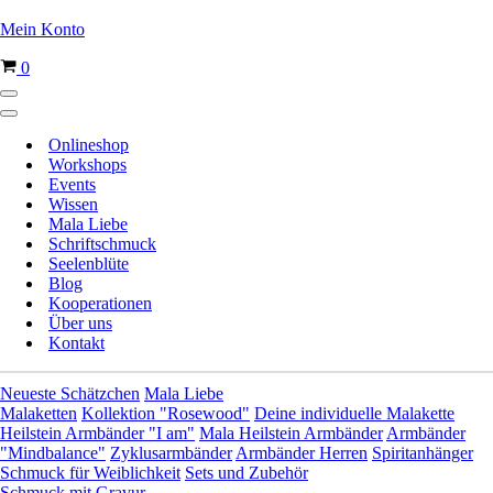
Mein Konto
Warenkorb
0
Navigationsmenü
Navigationsmenü
Onlineshop
Workshops
Events
Wissen
Mala Liebe
Schriftschmuck
Seelenblüte
Blog
Kooperationen
Über uns
Kontakt
Neueste Schätzchen
Mala Liebe
Malaketten
Kollektion "Rosewood"
Deine individuelle Malakette
Heilstein Armbänder "I am"
Mala Heilstein Armbänder
Armbänder
"Mindbalance"
Zyklusarmbänder
Armbänder Herren
Spiritanhänger
Schmuck für Weiblichkeit
Sets und Zubehör
Schmuck mit Gravur