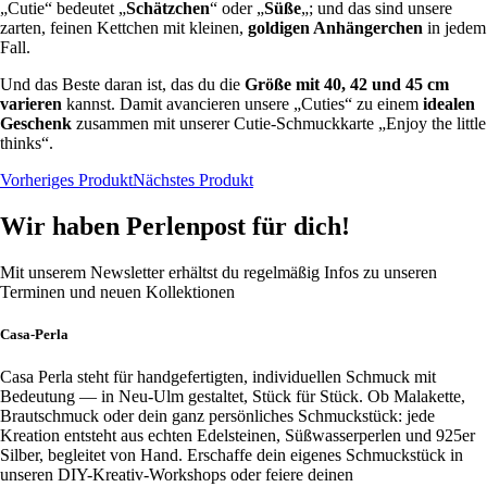
„Cutie“ bedeutet „
Schätzchen
“ oder „
Süße
„; und das sind unsere
zarten, feinen Kettchen mit kleinen,
goldigen Anhängerchen
in jedem
Fall.
Und das Beste daran ist, das du die
Größe mit 40, 42 und 45 cm
varieren
kannst. Damit avancieren unsere „Cuties“ zu einem
idealen
Geschenk
zusammen mit unserer Cutie-Schmuckkarte „Enjoy the little
thinks“.
Vorheriges Produkt
Nächstes Produkt
Wir haben Perlenpost für dich!
Mit unserem Newsletter erhältst du regelmäßig Infos zu unseren
Terminen und neuen Kollektionen
Casa-Perla
Casa Perla steht für handgefertigten, individuellen Schmuck mit
Bedeutung — in Neu-Ulm gestaltet, Stück für Stück. Ob Malakette,
Brautschmuck oder dein ganz persönliches Schmuckstück: jede
Kreation entsteht aus echten Edelsteinen, Süßwasserperlen und 925er
Silber, begleitet von Hand. Erschaffe dein eigenes Schmuckstück in
unseren DIY-Kreativ-Workshops oder feiere deinen