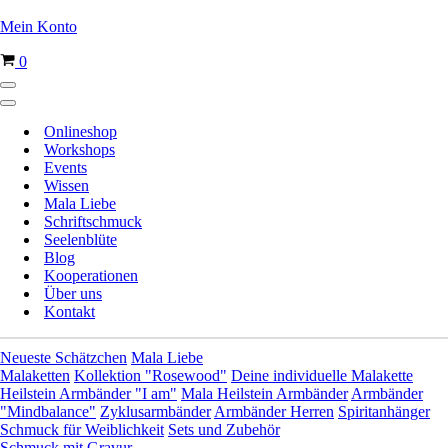
Mein Konto
Warenkorb
0
Navigationsmenü
Navigationsmenü
Onlineshop
Workshops
Events
Wissen
Mala Liebe
Schriftschmuck
Seelenblüte
Blog
Kooperationen
Über uns
Kontakt
Neueste Schätzchen
Mala Liebe
Malaketten
Kollektion "Rosewood"
Deine individuelle Malakette
Heilstein Armbänder "I am"
Mala Heilstein Armbänder
Armbänder
"Mindbalance"
Zyklusarmbänder
Armbänder Herren
Spiritanhänger
Schmuck für Weiblichkeit
Sets und Zubehör
Schmuck mit Gravur