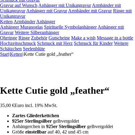
Gravur auf Wunsch
Anhänger mit Unikatgravur
Armbänder mit
Unikatgravur
Anhänger mit Gravur
Armbänder mit Gravur
Ringe mit
Unikatgravur
Ketten
Armbänder
Anhänger
Anhänger Muranoglas
Spirituelle Symbolanhänger
Anhänger mit
Gravur
Weitere Silberanhänger
Ohrringe
Ringe
Zubehör
Gutscheine
Make a wish
Message in a bottle
Hochzeitsschmuck
Schmuck mit Herz
Schmuck für Kinder
Weitere
Schätzchen
Seelenblüte
Start
\
Ketten
\
Kette Cutie gold „feather“
Kette Cutie gold „feather“
35,00
€
Euro
incl. 19% MwSt.
Zartes Gliederkettchen
925er Sterlingsilber
gelbvergoldet
Anhängerchen in
925er Sterlingsilber
gelbvergoldet
Größe
einstellbar
auf 40, 42 und 45 cm