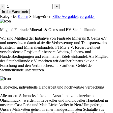
Kette
-
+
Cutie
In den Warenkorb
gold
Kategorie:
Ketten
Schlagwörter:
Silber/vergoldet
,
vergoldet
"feather"
Menge
Mitglied Fairtrade Minerals & Gems und EV Steinheilkunde
Wir sind Mitglied der Initiative von Fairtrade Minerals & Gems e.V.
und unterstützen damit aktiv die Verbesserung und Transparenz des
Edelstein- und Mineralienhandels. FTMG e.V. fördert weltweit
verschiedenste Projekte für bessere Arbeits-, Lebens- und
Handelsbedingungen und einen fairen Edelsteinhandel. Als Mitglied
des Steinheilkunde e.V. möchten wir darüber hinaus aktiv die
Forschung und den Verbraucherschutz auf dem Gebiet der
Steinheilkunde unterstützen.
Liebevolle, individuelle Handarbeit und hochwertige Verpackung
Alle unsere Schmuckstücke -mit Ausnahme von einzelnem
Ohrschmuck - werden in liebevoller und individueller Handarbeit in
unserem Casa Perla und Mala Liebe Atelier in Neu-Ulm gefertigt.
Unsere Malaketten gehen in einer handgeschnitzten Schatulle aus