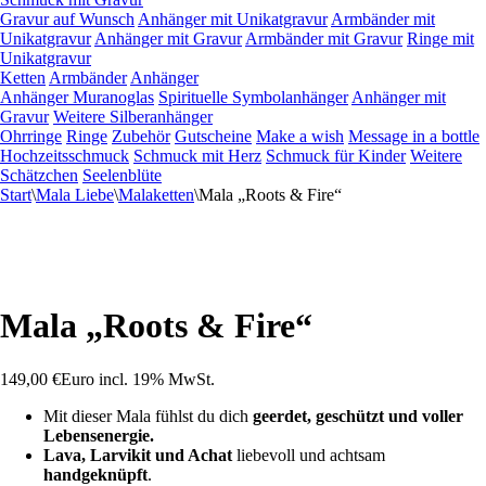
Gravur auf Wunsch
Anhänger mit Unikatgravur
Armbänder mit
Unikatgravur
Anhänger mit Gravur
Armbänder mit Gravur
Ringe mit
Unikatgravur
Ketten
Armbänder
Anhänger
Anhänger Muranoglas
Spirituelle Symbolanhänger
Anhänger mit
Gravur
Weitere Silberanhänger
Ohrringe
Ringe
Zubehör
Gutscheine
Make a wish
Message in a bottle
Hochzeitsschmuck
Schmuck mit Herz
Schmuck für Kinder
Weitere
Schätzchen
Seelenblüte
Start
\
Mala Liebe
\
Malaketten
\
Mala „Roots & Fire“
Mala „Roots & Fire“
149,00
€
Euro
incl. 19% MwSt.
Mit dieser Mala fühlst du dich
geerdet, geschützt und voller
Lebensenergie.
Lava, Larvikit und Achat
liebevoll und achtsam
handgeknüpft
.