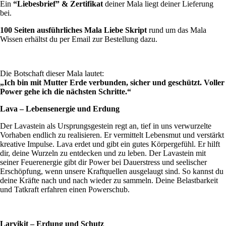
Ein
“Liebesbrief” & Zertifikat
deiner Mala liegt deiner Lieferung
bei.
100 Seiten
ausführliches Mala Liebe Skript
rund um das Mala
Wissen erhältst du per Email zur Bestellung dazu.
Die Botschaft dieser Mala lautet:
„Ich bin mit Mutter Erde verbunden, sicher und geschützt. Voller
Power gehe ich die nächsten Schritte.“
Lava – Lebensenergie und Erdung
Der Lavastein als Ursprungsgestein regt an, tief in uns verwurzelte
Vorhaben endlich zu realisieren.
Er vermittelt
Lebensmut
und
verstärkt
kreative
Impulse
. Lava
erdet
und gibt ein gutes Körpergefühl. Er hilft
dir, deine
Wurzeln
zu
entdecken
und zu leben.
Der Lavastein mit
seiner
Feuerenergie
gibt dir Power bei
Dauerstress
und
seelischer
Erschöpfung
, wenn unsere Kraftquellen ausgelaugt sind. So kannst du
deine Kräfte nach und nach wieder zu sammeln. Deine
Belastbarkeit
und
Tatkraft
erfahren einen Powerschub.
Larvikit – Erdung und Schutz