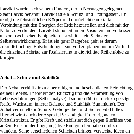
Larvikit wurde nach seinem Fundort, der in Norwegen gelegenen
Stadt Larvik benannt.
Larvikit ist ein
Schutz- und Erdungsstein
.
Er
reinigt die feinstofflichen Körper und ermöglicht eine starke
Verbindung mit den Energien der Erde herzustellen und dich mit der
Natur zu verbinden.
Larvikit stimuliert
innere Visionen
und verbessert
unsere psychischen Fähigkeiten. Larvikit ist ein Stein der
Selbstverwirklichung
. Er ist ein guter Ratgeber, geht es darum
zukunftsträchtige Entscheidungen
sinnvoll zu planen und im Vorfeld
die einzelnen Schritte zur Realisierung in die richtige Reihenfolge zu
bringen.
Achat – Schutz und Stabilität
Der Achat verhilft dir zu einer ruhigen und beschaulichen Betrachtung
deines Lebens. Er fördert den Rückzug und die Verarbeitung von
Lebenserfahrungen
(Selbstanalyse)
. Dadurch führt er dich zu geistiger
Reife, Wachstum, innerer
Balance
und
Stabilität
(Sammlung).
Der
Achat vermittelt dir
Schutz
,
Geborgenheit
und
Sicherheit
(Hülle).
Hierbei wirkt auch der Aspekt „Beständigkeit“ der trigonalen
Kristallstruktur. Er gibt
Kraft
und stabilisiert dich gegen Einflüsse von
außen. Er ist in der Lage,
negative Energien fernhalten
und zu
wandeln. Seine verschiedenen Schichten bringen versteckte Ideen an