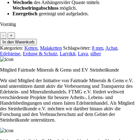
Wechseln
des Anhängers/der Quaste mittels
Wechselringabschluss
möglich.
Energetisch
gereinigt und aufgeladen.
Vorrätig
Mala
-
+
"Roots
In den Warenkorb
&
Kategorien:
Ketten
,
Malaketten
Schlagwörter:
8 mm
,
Achat
,
Fire"
Edelsteine
,
Erdung & Schutz
,
Larvikit
,
Lava
,
silber
Menge
Mitglied Fairtrade Minerals & Gems und EV Steinheilkunde
Wir sind Mitglied der Initiative von Fairtrade Minerals & Gems e.V.
und unterstützen damit aktiv die Verbesserung und Transparenz des
Edelstein- und Mineralienhandels. FTMG e.V. fördert weltweit
verschiedenste Projekte für bessere Arbeits-, Lebens- und
Handelsbedingungen und einen fairen Edelsteinhandel. Als Mitglied
des Steinheilkunde e.V. möchten wir darüber hinaus aktiv die
Forschung und den Verbraucherschutz auf dem Gebiet der
Steinheilkunde unterstützen.