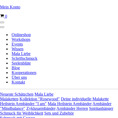
Mein Konto
Warenkorb
0
Navigationsmenü
Navigationsmenü
Onlineshop
Workshops
Events
Wissen
Mala Liebe
Schriftschmuck
Seelenblüte
Blog
Kooperationen
Über uns
Kontakt
Neueste Schätzchen
Mala Liebe
Malaketten
Kollektion "Rosewood"
Deine individuelle Malakette
Heilstein Armbänder "I am"
Mala Heilstein Armbänder
Armbänder
"Mindbalance"
Zyklusarmbänder
Armbänder Herren
Spiritanhänger
Schmuck für Weiblichkeit
Sets und Zubehör
Schmuck mit Gravur