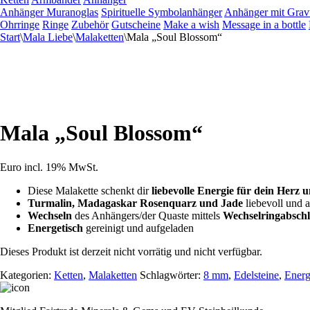
Anhänger Muranoglas
Spirituelle Symbolanhänger
Anhänger mit Grav
Ohrringe
Ringe
Zubehör
Gutscheine
Make a wish
Message in a bottle
Start
\
Mala Liebe
\
Malaketten
\
Mala „Soul Blossom“
Mala „Soul Blossom“
Euro
incl. 19% MwSt.
Diese Malakette schenkt dir
liebevolle Energie für dein Herz u
Turmalin, Madagaskar Rosenquarz und Jade
liebevoll und
Wechseln
des Anhängers/der Quaste mittels
Wechselringabschl
Energetisch
gereinigt und aufgeladen
Dieses Produkt ist derzeit nicht vorrätig und nicht verfügbar.
Kategorien:
Ketten
,
Malaketten
Schlagwörter:
8 mm
,
Edelsteine
,
Energ