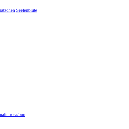
hätzchen
Seelenblüte
malin rosa/bun