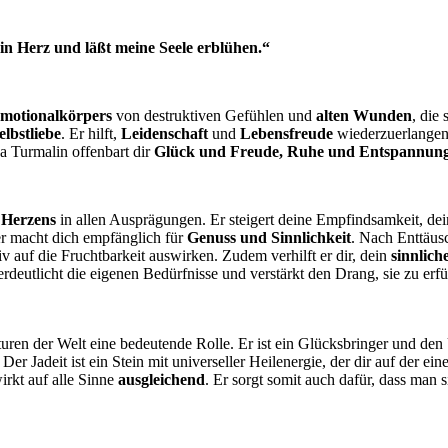
in Herz und läßt meine Seele erblühen.“
Emotionalkörpers
von destruktiven Gefühlen und
alten Wunden
, die
elbstliebe
. Er hilft,
Leidenschaft
und
Lebensfreude
wiederzuerlangen
a Turmalin offenbart dir
Glück und Freude, Ruhe und Entspannung
Herzens
in allen Ausprägungen. Er steigert deine
Empfindsamkeit
, de
r macht dich empfänglich für
Genuss
und
Sinnlichkeit
.
Nach Enttäusc
v auf die Fruchtbarkeit auswirken. Zudem verhilft er dir, dein
sinnlich
deutlicht die eigenen Bedürfnisse und verstärkt den Drang, sie zu erfü
turen der Welt eine bedeutende Rolle. Er ist ein
Glücksbringer
und den 
Der Jadeit ist ein Stein mit universeller Heilenergie, der dir auf der ein
irkt auf alle
Sinne
ausgleichend
.
Er sorgt somit auch dafür, dass man s