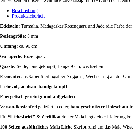
Wir versenden unseren Schmuck zuverlässig mit DHL und der Deutsch
Beschreibung
Produktsicherheit
Edelstein:
Turmalin, Madagaskar Rosenquarz und Jade (die Farbe der 
Perlengröße:
8 mm
Umfang:
ca. 96 cm
Guruperle:
Rosenquarz
Quaste:
Seide, handgeknüpft, Länge 9 cm, wechselbar
Elemente:
aus 925er Sterlingsilber
Nuggets ,
Wechselring an der Guru
Liebevoll, achtsam handgeknüpft
Energetisch gereinigt
und aufgeladen
Versandkostenfrei
geliefert in edler,
handgeschnitzter Holzschatulle
Ein
“Liebesbrief” & Zertifikat
deiner Mala liegt deiner Lieferung bei
100 Seiten
ausführliches Mala Liebe Skript
rund um das Mala Wissen