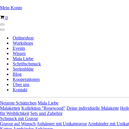
Mein Konto
Warenkorb
0
Navigationsmenü
Navigationsmenü
Onlineshop
Workshops
Events
Wissen
Mala Liebe
Schriftschmuck
Seelenblüte
Blog
Kooperationen
Über uns
Kontakt
Neueste Schätzchen
Mala Liebe
Malaketten
Kollektion "Rosewood"
Deine individuelle Malakette
Heil
für Weiblichkeit
Sets und Zubehör
Schmuck mit Gravur
Gravur auf Wunsch
Anhänger mit Unikatgravur
Armbänder mit Unikat
Ketten
Armbänder
Anhänger