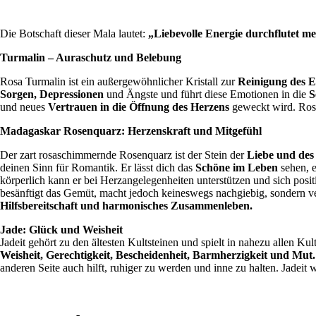
Die Botschaft dieser Mala lautet:
„Liebevolle Energie durchflutet me
Turmalin – Auraschutz und Belebung
Rosa Turmalin ist ein außergewöhnlicher Kristall zur
Reinigung des 
Sorgen, Depressionen
und Ängste und führt diese Emotionen in die
S
und neues
Vertrauen in die Öffnung des Herzens
geweckt wird.
Ros
Madagaskar Rosenquarz: Herzenskraft und Mitgefühl
Der zart rosaschimmernde Rosenquarz ist der Stein der
Liebe
und des
deinen Sinn für
Romantik
. Er lässt dich das
Schöne im Leben
sehen, e
körperlich kann er bei Herzangelegenheiten unterstützen und sich positi
besänftigt das Gemüt, macht jedoch keineswegs nachgiebig, sondern ver
Hilfsbereitschaft
und
harmonisches Zusammenleben.
Jade: Glück und Weisheit
Jadeit gehört zu den ältesten Kultsteinen und spielt in nahezu allen Kul
Weisheit, Gerechtigkeit, Bescheidenheit, Barmherzigkeit und Mut
.
anderen Seite auch hilft, ruhiger zu werden und inne zu halten. Jadeit w