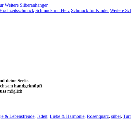
ur
Weitere Silberanhänger
Hochzeitsschmuck
Schmuck mit Herz
Schmuck für Kinder
Weitere Sc
nd deine Seele.
 achtsam
handgeknüpft
uss
möglich
ie & Lebensfreude
,
Jadeit
,
Liebe & Harmonie
,
Rosenquarz
,
silber
,
Tur