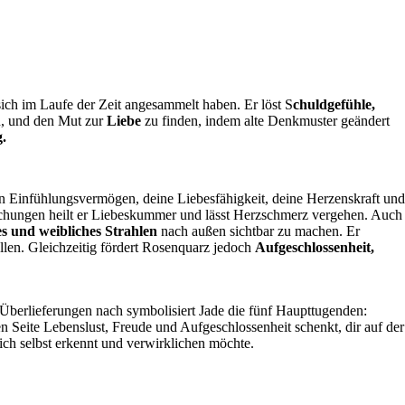
 sich im Laufe der Zeit angesammelt haben.
Er löst S
chuldgefühle,
, und den Mut zur
Liebe
zu finden, indem alte Denkmuster geändert
.
in
Einfühlungsvermögen
, deine
Liebesfähigkeit
, deine
Herzenskraft
und
hungen heilt er Liebeskummer und lässt
Herzschmerz
vergehen.
Auch
es
und
weibliches Strahlen
nach außen sichtbar zu machen.
Er
llen. Gleichzeitig fördert Rosenquarz jedoch
Aufgeschlossenhei
t,
Überlieferungen nach symbolisiert Jade die fünf Haupttugenden:
en Seite
Lebenslust
,
Freude
und Aufgeschlossenheit schenkt, dir auf der
ich selbst erkennt und verwirklichen möchte.