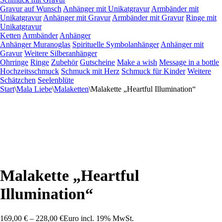
Gravur auf Wunsch
Anhänger mit Unikatgravur
Armbänder mit
Unikatgravur
Anhänger mit Gravur
Armbänder mit Gravur
Ringe mit
Unikatgravur
Ketten
Armbänder
Anhänger
Anhänger Muranoglas
Spirituelle Symbolanhänger
Anhänger mit
Gravur
Weitere Silberanhänger
Ohrringe
Ringe
Zubehör
Gutscheine
Make a wish
Message in a bottle
Hochzeitsschmuck
Schmuck mit Herz
Schmuck für Kinder
Weitere
Schätzchen
Seelenblüte
Start
\
Mala Liebe
\
Malaketten
\
Malakette „Heartful Illumination“
Malakette „Heartful
Illumination“
169,00
€
–
228,00
€
Euro
incl. 19% MwSt.