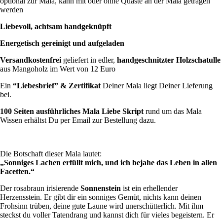
optional zur Mala, kann mit oder ohne Quaste an der Mala getragen
werden
Liebevoll, achtsam handgeknüpft
Energetisch gereinigt
und aufgeladen
Versandkostenfrei
geliefert in edler,
handgeschnitzter Holzschatulle
aus Mangoholz im Wert von 12 Euro
Ein
“Liebesbrief” & Zertifikat
Deiner Mala liegt Deiner Lieferung
bei.
100 Seiten
ausführliches Mala Liebe Skript
rund um das Mala
Wissen erhältst Du per Email zur Bestellung dazu.
Die Botschaft dieser Mala lautet:
„Sonniges Lachen erfüllt mich, und ich bejahe das Leben in allen
Facetten.“
Der rosabraun irisierende
Sonnenstein
ist ein erhellender
Herzensstein. Er gibt dir ein sonniges Gemüt, nichts kann deinen
Frohsinn trüben, deine gute Laune wird unerschütterlich. Mit ihm
steckst du voller Tatendrang und kannst dich für vieles begeistern. Er