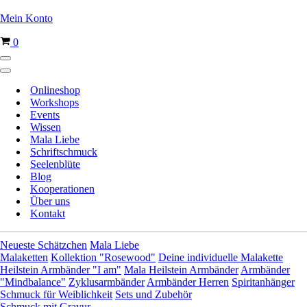
Mein Konto
Warenkorb
0
Navigationsmenü
Navigationsmenü
Onlineshop
Workshops
Events
Wissen
Mala Liebe
Schriftschmuck
Seelenblüte
Blog
Kooperationen
Über uns
Kontakt
Neueste Schätzchen
Mala Liebe
Malaketten
Kollektion "Rosewood"
Deine individuelle Malakette
Heilstein Armbänder "I am"
Mala Heilstein Armbänder
Armbänder
"Mindbalance"
Zyklusarmbänder
Armbänder Herren
Spiritanhänger
Schmuck für Weiblichkeit
Sets und Zubehör
Schmuck mit Gravur