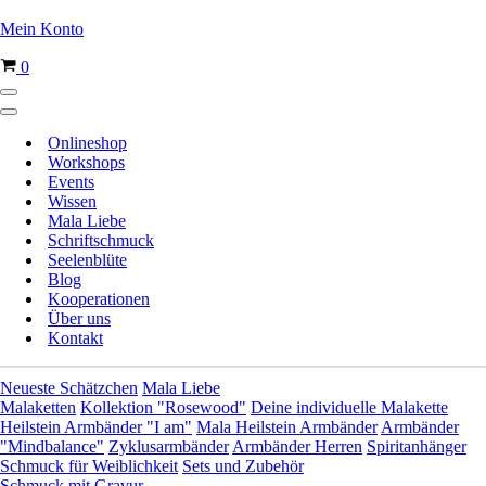
Mein Konto
Warenkorb
0
Navigationsmenü
Navigationsmenü
Onlineshop
Workshops
Events
Wissen
Mala Liebe
Schriftschmuck
Seelenblüte
Blog
Kooperationen
Über uns
Kontakt
Neueste Schätzchen
Mala Liebe
Malaketten
Kollektion "Rosewood"
Deine individuelle Malakette
Heilstein Armbänder "I am"
Mala Heilstein Armbänder
Armbänder
"Mindbalance"
Zyklusarmbänder
Armbänder Herren
Spiritanhänger
Schmuck für Weiblichkeit
Sets und Zubehör
Schmuck mit Gravur