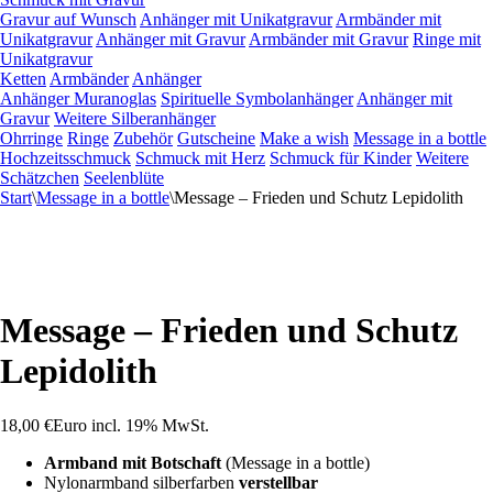
Gravur auf Wunsch
Anhänger mit Unikatgravur
Armbänder mit
Unikatgravur
Anhänger mit Gravur
Armbänder mit Gravur
Ringe mit
Unikatgravur
Ketten
Armbänder
Anhänger
Anhänger Muranoglas
Spirituelle Symbolanhänger
Anhänger mit
Gravur
Weitere Silberanhänger
Ohrringe
Ringe
Zubehör
Gutscheine
Make a wish
Message in a bottle
Hochzeitsschmuck
Schmuck mit Herz
Schmuck für Kinder
Weitere
Schätzchen
Seelenblüte
Start
\
Message in a bottle
\
Message – Frieden und Schutz Lepidolith
Message – Frieden und Schutz
Lepidolith
18,00
€
Euro
incl. 19% MwSt.
Armband mit Botschaft
(Message in a bottle)
Nylonarmband silberfarben
verstellbar