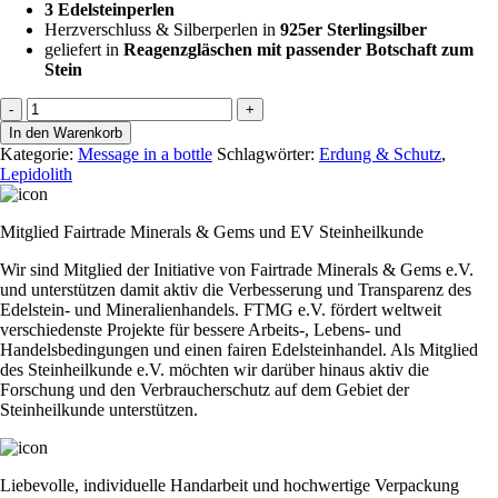
3 Edelsteinperlen
Herzverschluss & Silberperlen in
925er Sterlingsilber
geliefert in
Reagenzgläschen mit passender Botschaft zum
Stein
Message
-
+
-
In den Warenkorb
Frieden
Kategorie:
Message in a bottle
Schlagwörter:
Erdung & Schutz
,
und
Lepidolith
Schutz
Lepidolith
Menge
Mitglied Fairtrade Minerals & Gems und EV Steinheilkunde
Wir sind Mitglied der Initiative von Fairtrade Minerals & Gems e.V.
und unterstützen damit aktiv die Verbesserung und Transparenz des
Edelstein- und Mineralienhandels. FTMG e.V. fördert weltweit
verschiedenste Projekte für bessere Arbeits-, Lebens- und
Handelsbedingungen und einen fairen Edelsteinhandel. Als Mitglied
des Steinheilkunde e.V. möchten wir darüber hinaus aktiv die
Forschung und den Verbraucherschutz auf dem Gebiet der
Steinheilkunde unterstützen.
Liebevolle, individuelle Handarbeit und hochwertige Verpackung