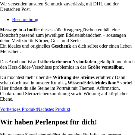
Wir versenden unseren Schmuck zuverlässig mit DHL und der
Deutschen Post.
Beschreibung
Message in a bottle
: dieses süße Reagenzgläschen enthält eine
Botschaft passend zum jeweiligen Edelsteinbändchen – sozusagen
deine Medizin für Körper, Geist und Seele.
Ein ideales und originelles
Geschenk
an dich selbst oder einen lieben
Menschen.
Das Armband ist auf
silberfarbenem Nylonfaden
geknüpft und durch
den Herz-Slider-Verschluss problemlos in der
Größe verstellbar.
Du möchtest mehr über die
Wirkung des Steines
erfahren? Dann
schau doch mal in unserer Rubrik
„Wissen/Edelsteinlexikon“
vorbei.
Hier findest du alle Steine im Portrait mit Themen, Affirmation,
Chakra- und Sternzeichenzuordnung sowie Wirkung auf körplicher
Ebene.
Vorheriges Produkt
Nächstes Produkt
Wir haben Perlenpost für dich!
Mit unserem Newsletter erhältst du regelmäßig Infos zu unseren