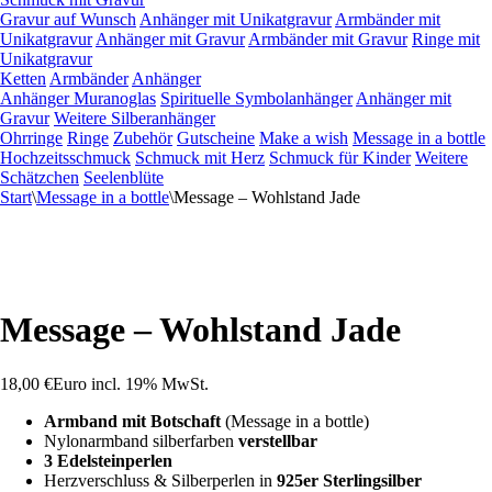
Gravur auf Wunsch
Anhänger mit Unikatgravur
Armbänder mit
Unikatgravur
Anhänger mit Gravur
Armbänder mit Gravur
Ringe mit
Unikatgravur
Ketten
Armbänder
Anhänger
Anhänger Muranoglas
Spirituelle Symbolanhänger
Anhänger mit
Gravur
Weitere Silberanhänger
Ohrringe
Ringe
Zubehör
Gutscheine
Make a wish
Message in a bottle
Hochzeitsschmuck
Schmuck mit Herz
Schmuck für Kinder
Weitere
Schätzchen
Seelenblüte
Start
\
Message in a bottle
\
Message – Wohlstand Jade
Message – Wohlstand Jade
18,00
€
Euro
incl. 19% MwSt.
Armband mit Botschaft
(Message in a bottle)
Nylonarmband silberfarben
verstellbar
3 Edelsteinperlen
Herzverschluss & Silberperlen in
925er Sterlingsilber