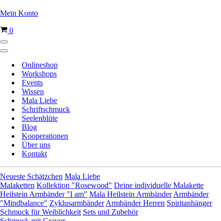
Mein Konto
Warenkorb
0
Navigationsmenü
Navigationsmenü
Onlineshop
Workshops
Events
Wissen
Mala Liebe
Schriftschmuck
Seelenblüte
Blog
Kooperationen
Über uns
Kontakt
Neueste Schätzchen
Mala Liebe
Malaketten
Kollektion "Rosewood"
Deine individuelle Malakette
Heilstein Armbänder "I am"
Mala Heilstein Armbänder
Armbänder
"Mindbalance"
Zyklusarmbänder
Armbänder Herren
Spiritanhänger
Schmuck für Weiblichkeit
Sets und Zubehör
Schmuck mit Gravur