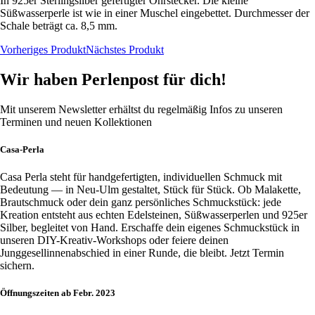
In 925er Sterlingsilber gefertigter Ohrstecker. Die kleine
Süßwasserperle ist wie in einer Muschel eingebettet. Durchmesser der
Schale beträgt ca. 8,5 mm.
Vorheriges Produkt
Nächstes Produkt
Wir haben Perlenpost für dich!
Mit unserem Newsletter erhältst du regelmäßig Infos zu unseren
Terminen und neuen Kollektionen
Casa-Perla
Casa Perla steht für handgefertigten, individuellen Schmuck mit
Bedeutung — in Neu-Ulm gestaltet, Stück für Stück. Ob Malakette,
Brautschmuck oder dein ganz persönliches Schmuckstück: jede
Kreation entsteht aus echten Edelsteinen, Süßwasserperlen und 925er
Silber, begleitet von Hand. Erschaffe dein eigenes Schmuckstück in
unseren DIY-Kreativ-Workshops oder feiere deinen
Junggesellinnenabschied in einer Runde, die bleibt. Jetzt Termin
sichern.
Öffnungszeiten ab Febr. 2023