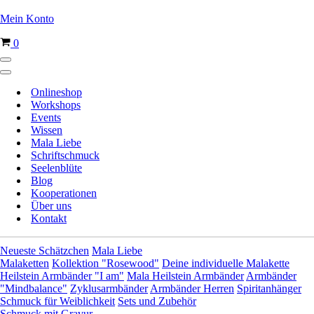
Mein Konto
Warenkorb
0
Navigationsmenü
Navigationsmenü
Onlineshop
Workshops
Events
Wissen
Mala Liebe
Schriftschmuck
Seelenblüte
Blog
Kooperationen
Über uns
Kontakt
Neueste Schätzchen
Mala Liebe
Malaketten
Kollektion "Rosewood"
Deine individuelle Malakette
Heilstein Armbänder "I am"
Mala Heilstein Armbänder
Armbänder
"Mindbalance"
Zyklusarmbänder
Armbänder Herren
Spiritanhänger
Schmuck für Weiblichkeit
Sets und Zubehör
Schmuck mit Gravur