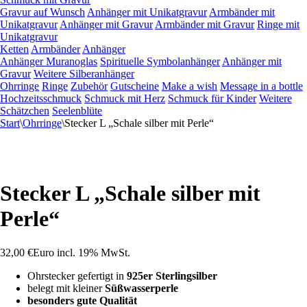
Gravur auf Wunsch
Anhänger mit Unikatgravur
Armbänder mit
Unikatgravur
Anhänger mit Gravur
Armbänder mit Gravur
Ringe mit
Unikatgravur
Ketten
Armbänder
Anhänger
Anhänger Muranoglas
Spirituelle Symbolanhänger
Anhänger mit
Gravur
Weitere Silberanhänger
Ohrringe
Ringe
Zubehör
Gutscheine
Make a wish
Message in a bottle
Hochzeitsschmuck
Schmuck mit Herz
Schmuck für Kinder
Weitere
Schätzchen
Seelenblüte
Start
\
Ohrringe
\
Stecker L „Schale silber mit Perle“
Stecker L „Schale silber mit
Perle“
32,00
€
Euro
incl. 19% MwSt.
Ohrstecker gefertigt in
925er Sterlingsilber
belegt mit kleiner
Süßwasserperle
besonders gute Qualität