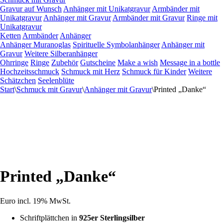
Gravur auf Wunsch
Anhänger mit Unikatgravur
Armbänder mit
Unikatgravur
Anhänger mit Gravur
Armbänder mit Gravur
Ringe mit
Unikatgravur
Ketten
Armbänder
Anhänger
Anhänger Muranoglas
Spirituelle Symbolanhänger
Anhänger mit
Gravur
Weitere Silberanhänger
Ohrringe
Ringe
Zubehör
Gutscheine
Make a wish
Message in a bottle
Hochzeitsschmuck
Schmuck mit Herz
Schmuck für Kinder
Weitere
Schätzchen
Seelenblüte
Start
\
Schmuck mit Gravur
\
Anhänger mit Gravur
\
Printed „Danke“
Printed „Danke“
Euro
incl. 19% MwSt.
Schriftplättchen in
925er Sterlingsilber