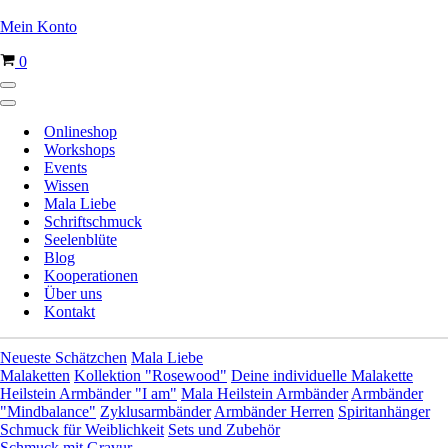
Mein Konto
Warenkorb
0
Navigationsmenü
Navigationsmenü
Onlineshop
Workshops
Events
Wissen
Mala Liebe
Schriftschmuck
Seelenblüte
Blog
Kooperationen
Über uns
Kontakt
Neueste Schätzchen
Mala Liebe
Malaketten
Kollektion "Rosewood"
Deine individuelle Malakette
Heilstein Armbänder "I am"
Mala Heilstein Armbänder
Armbänder
"Mindbalance"
Zyklusarmbänder
Armbänder Herren
Spiritanhänger
Schmuck für Weiblichkeit
Sets und Zubehör
Schmuck mit Gravur