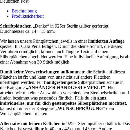
Deutschen Post.
Beschreibung
Produktsicherheit
Schriftplättchen
„Danke“ in 925er Sterlingsilber gerfertigt.
Durchmesser ca. 14 – 15 mm.
Wir lassen unsere Printplättchen jeweils in einer
limitierten Auflage
speziell für Casa Perla fertigen. Durch die kleine Schrift, die dieses
Verfahren ermöglicht, können auch längere Texte auf einem
Silberplättchen abgebildet werden. Eine individuelle Anfertigung ist ab
einer Abnahme von 30 Stück möglich.
Damit keine Verwechselungen aufkommen
: die Schrift auf diesen
Plättchen ist
fix
und kann von uns nicht auf andere Plättchen
übertragen werden. Für
handgestempelte
Silberplättchen schaue in
die Kategorie
„ANHÄNGER HANDGESTEMPELT“
. Hier
arbeiten wir mit einer Auswahl an verschiedenen Stempelschriften und
finden bestimmt was passendes für dich. Falls du ein
ganz
individuelles, nur für dich gestempeltes Silberplättchen möchtest
,
kannst du unter der Kategorie
„WUNSCHPRÄGUNG“
dein
Wunschplättchen kreieren.
Alternativ
mit feinem Kettchen
in 925er Sterlingsilber erhältlich. Das
Kettchen ist
verstellbar
in 40 cm / 42 cm und 45 cm. Andere