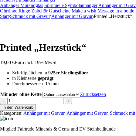
Anhänger Muranoglas
Spirituelle Symbolanhänger
Anhänger mit Grav
Ohrringe
Ringe
Zubehör
Gutscheine
Make a wish
Message in a bottle
Start
\
Schmuck mit Gravur
\
Anhänger mit Gravur
\
Printed „Herzstück“
Printed „Herzstück“
19,00
€
Euro
incl. 19% MwSt.
Schriftplättchen in
925er Sterlingsilber
in Kleinserie
geprägt
Durchmesser ca. 15 mm
Mit oder ohne Kette
Zurücksetzen
Printed
-
+
"Herzstück"
In den Warenkorb
Menge
Kategorien:
Anhänger mit Gravur
,
Anhänger mit Gravur
,
Schmuck mit
Mitglied Fairtrade Minerals & Gems und EV Steinheilkunde