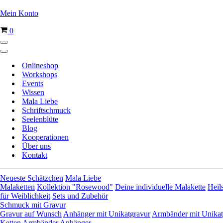
Mein Konto
Warenkorb
0
Navigationsmenü
Navigationsmenü
Onlineshop
Workshops
Events
Wissen
Mala Liebe
Schriftschmuck
Seelenblüte
Blog
Kooperationen
Über uns
Kontakt
Neueste Schätzchen
Mala Liebe
Malaketten
Kollektion "Rosewood"
Deine individuelle Malakette
Heil
für Weiblichkeit
Sets und Zubehör
Schmuck mit Gravur
Gravur auf Wunsch
Anhänger mit Unikatgravur
Armbänder mit Unikat
Ketten
Armbänder
Anhänger