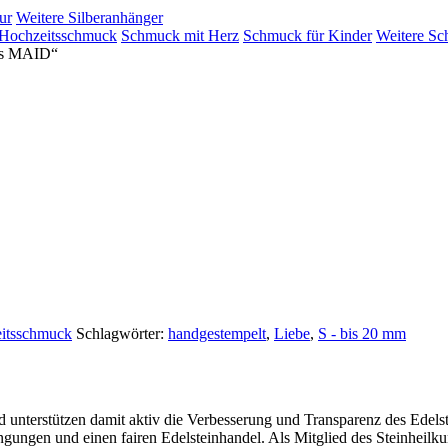
ur
Weitere Silberanhänger
Hochzeitsschmuck
Schmuck mit Herz
Schmuck für Kinder
Weitere Sc
des MAID“
itsschmuck
Schlagwörter:
handgestempelt
,
Liebe
,
S - bis 20 mm
nd unterstützen damit aktiv die Verbesserung und Transparenz des Edel
ngungen und einen fairen Edelsteinhandel. Als Mitglied des Steinheilk