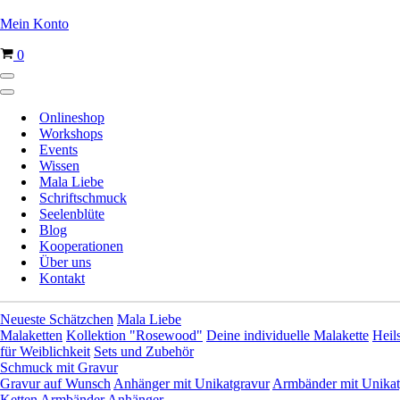
Mein Konto
Warenkorb
0
Navigationsmenü
Navigationsmenü
Onlineshop
Workshops
Events
Wissen
Mala Liebe
Schriftschmuck
Seelenblüte
Blog
Kooperationen
Über uns
Kontakt
Neueste Schätzchen
Mala Liebe
Malaketten
Kollektion "Rosewood"
Deine individuelle Malakette
Heil
für Weiblichkeit
Sets und Zubehör
Schmuck mit Gravur
Gravur auf Wunsch
Anhänger mit Unikatgravur
Armbänder mit Unikat
Ketten
Armbänder
Anhänger