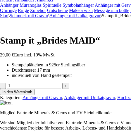
Anhänger Muranoglas
Spirituelle Symbolanhänger
Anhänger mit Grav
Ohrringe
Ringe
Zubehör
Gutscheine
Make a wish
Message in a bottle
Start
\
Schmuck mit Gravur
\
Anhänger mit Unikatgravur
\
Stamp it „Bri
Stamp it „Brides MAID“
29,00
€
Euro
incl. 19% MwSt.
Stempelplättchen in 925er Sterlingsilber
Durchmesser 17 mm
individuell von Hand gestempelt
Stamp
-
+
it
In den Warenkorb
"Brides
Kategorien:
Anhänger mit Gravur
,
Anhänger mit Unikatgravur
,
Hochze
MAID"
Menge
Mitglied Fairtrade Minerals & Gems und EV Steinheilkunde
Wir sind Mitglied der Initiative von Fairtrade Minerals & Gems e.V. u
verschiedenste Projekte für bessere Arbeits-, Lebens- und Handelsbedi