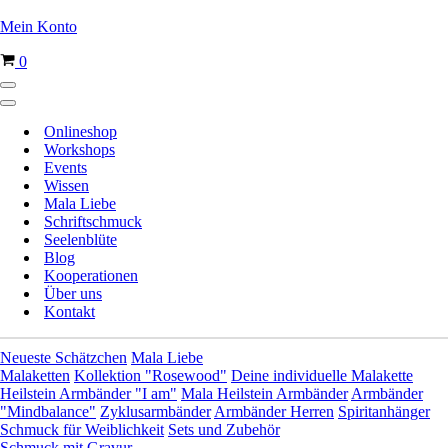
Mein Konto
Warenkorb
0
Navigationsmenü
Navigationsmenü
Onlineshop
Workshops
Events
Wissen
Mala Liebe
Schriftschmuck
Seelenblüte
Blog
Kooperationen
Über uns
Kontakt
Neueste Schätzchen
Mala Liebe
Malaketten
Kollektion "Rosewood"
Deine individuelle Malakette
Heilstein Armbänder "I am"
Mala Heilstein Armbänder
Armbänder
"Mindbalance"
Zyklusarmbänder
Armbänder Herren
Spiritanhänger
Schmuck für Weiblichkeit
Sets und Zubehör
Schmuck mit Gravur