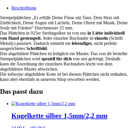
Beschreibung
Stempelplättchen „Er erfülle Deine Füsse mit Tanz, Dein Herz mit
Zärtlichkeit, Deine Augen mit Lächeln, Deine Ohren mit Musik, Deine
Seele mit Frieden“ Durchmesser 25 mm.
Das Plättchen in 925er Sterlingsilber ist von uns
in Liebe individuell
von Hand gestempelt
. Jeder einzelne Buchstabe ist
einzeln
(Schrift
Melody) punziert. Dadurch entsteht ein
lebendiges
, nicht perfekt
ausgerichtetes
Schriftbild
.
Das abgebildete Plättchen ist lediglich ein Muster. Das von dir bestellte
Stempelplättchen wird
speziell für dich
von uns gefertigt. Deshalb
kann die Anordnung der einzelnen Buchstaben leicht von dem
abgebildeten Muster abweichen.
Die teilweise abgebildete Kette ist bei diesem Plättchen nicht enthalten,
kann aber ebenfalls in unserem Shop erworben werden.
Das passt dazu
Kugelkette silber 1,5mm/2,2 mm
34,00
€
–
166,00
€