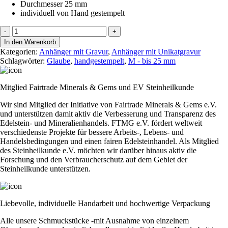
Durchmesser 25 mm
individuell von Hand gestempelt
Stamp
-
+
it
In den Warenkorb
"Er
Kategorien:
Anhänger mit Gravur
,
Anhänger mit Unikatgravur
erfülle
Schlagwörter:
Glaube
,
handgestempelt
,
M - bis 25 mm
Deine..."
Menge
Mitglied Fairtrade Minerals & Gems und EV Steinheilkunde
Wir sind Mitglied der Initiative von Fairtrade Minerals & Gems e.V.
und unterstützen damit aktiv die Verbesserung und Transparenz des
Edelstein- und Mineralienhandels. FTMG e.V. fördert weltweit
verschiedenste Projekte für bessere Arbeits-, Lebens- und
Handelsbedingungen und einen fairen Edelsteinhandel. Als Mitglied
des Steinheilkunde e.V. möchten wir darüber hinaus aktiv die
Forschung und den Verbraucherschutz auf dem Gebiet der
Steinheilkunde unterstützen.
Liebevolle, individuelle Handarbeit und hochwertige Verpackung
Alle unsere Schmuckstücke -mit Ausnahme von einzelnem