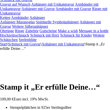
Gravur auf Wunsch
Anhänger mit Unikatgravur
Armbänder mit
Unikatgravur
Anhänger mit Gravur
Armbänder mit Gravur
Ringe mit
Unikatgravur
Ketten
Armbänder
Anhänger
Anhänger Muranoglas
Spirituelle Symbolanhänger
Anhänger mit
Gravur
Weitere Silberanhänger
Ohrringe
Ringe
Zubehör
Gutscheine
Make a wish
Message in a bottle
Hochzeitsschmuck
Schmuck mit Herz
Schmuck für Kinder
Weitere
Schätzchen
Seelenblüte
Start
\
Schmuck mit Gravur
\
Anhänger mit Unikatgravur
\
Stamp it „Er
erfülle Deine…“
Stamp it „Er erfülle Deine…“
109,00
€
Euro
incl. 19% MwSt.
Stempelplättchen in 925er Sterlingsilber