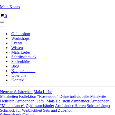
Mein Konto
Warenkorb
0
Navigationsmenü
Navigationsmenü
Onlineshop
Workshops
Events
Wissen
Mala Liebe
Schriftschmuck
Seelenblüte
Blog
Kooperationen
Über uns
Kontakt
Neueste Schätzchen
Mala Liebe
Malaketten
Kollektion "Rosewood"
Deine individuelle Malakette
Heilstein Armbänder "I am"
Mala Heilstein Armbänder
Armbänder
"Mindbalance"
Zyklusarmbänder
Armbänder Herren
Spiritanhänger
Schmuck für Weiblichkeit
Sets und Zubehör
Schmuck mit Gravur