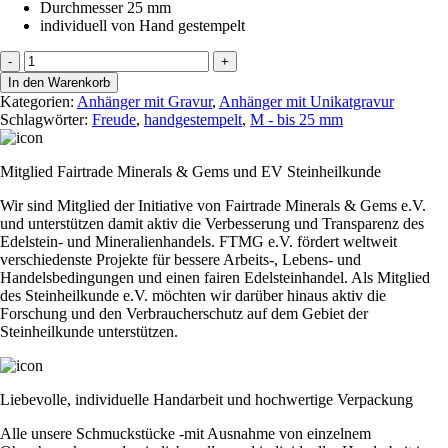
Durchmesser 25 mm
individuell von Hand gestempelt
Stamp
-
+
it
In den Warenkorb
"Für
Kategorien:
Anhänger mit Gravur
,
Anhänger mit Unikatgravur
mich
Schlagwörter:
Freude
,
handgestempelt
,
M - bis 25 mm
solls..."
Menge
Mitglied Fairtrade Minerals & Gems und EV Steinheilkunde
Wir sind Mitglied der Initiative von Fairtrade Minerals & Gems e.V.
und unterstützen damit aktiv die Verbesserung und Transparenz des
Edelstein- und Mineralienhandels. FTMG e.V. fördert weltweit
verschiedenste Projekte für bessere Arbeits-, Lebens- und
Handelsbedingungen und einen fairen Edelsteinhandel. Als Mitglied
des Steinheilkunde e.V. möchten wir darüber hinaus aktiv die
Forschung und den Verbraucherschutz auf dem Gebiet der
Steinheilkunde unterstützen.
Liebevolle, individuelle Handarbeit und hochwertige Verpackung
Alle unsere Schmuckstücke -mit Ausnahme von einzelnem