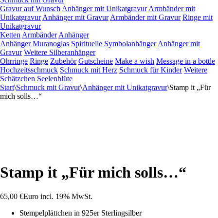
Gravur auf Wunsch
Anhänger mit Unikatgravur
Armbänder mit
Unikatgravur
Anhänger mit Gravur
Armbänder mit Gravur
Ringe mit
Unikatgravur
Ketten
Armbänder
Anhänger
Anhänger Muranoglas
Spirituelle Symbolanhänger
Anhänger mit
Gravur
Weitere Silberanhänger
Ohrringe
Ringe
Zubehör
Gutscheine
Make a wish
Message in a bottle
Hochzeitsschmuck
Schmuck mit Herz
Schmuck für Kinder
Weitere
Schätzchen
Seelenblüte
Start
\
Schmuck mit Gravur
\
Anhänger mit Unikatgravur
\
Stamp it „Für
mich solls…“
Stamp it „Für mich solls…“
65,00
€
Euro
incl. 19% MwSt.
Stempelplättchen in 925er Sterlingsilber