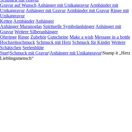
Gravur auf Wunsch
Anhänger mit Unikatgravur
Armbänder mit
Unikatgravur
Anhänger mit Gravur
Armbänder mit Gravur
Ringe mit
Unikatgravur
Ketten
Armbänder
Anhänger
Anhänger Muranoglas
Spirituelle Symbolanhänger
Anhänger mit
Gravur
Weitere Silberanhänger
Ohrringe
Ringe
Zubehör
Gutscheine
Make a wish
Message in a bottle
Hochzeitsschmuck
Schmuck mit Herz
Schmuck für Kinder
Weitere
Schätzchen
Seelenblüte
Start
\
Schmuck mit Gravur
\
Anhänger mit Unikatgravur
\
Stamp it „Herz
Lieblingsmensch“