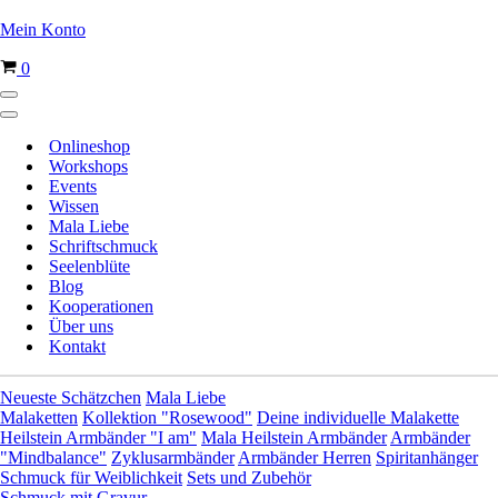
Mein Konto
Warenkorb
0
Navigationsmenü
Navigationsmenü
Onlineshop
Workshops
Events
Wissen
Mala Liebe
Schriftschmuck
Seelenblüte
Blog
Kooperationen
Über uns
Kontakt
Neueste Schätzchen
Mala Liebe
Malaketten
Kollektion "Rosewood"
Deine individuelle Malakette
Heilstein Armbänder "I am"
Mala Heilstein Armbänder
Armbänder
"Mindbalance"
Zyklusarmbänder
Armbänder Herren
Spiritanhänger
Schmuck für Weiblichkeit
Sets und Zubehör
Schmuck mit Gravur