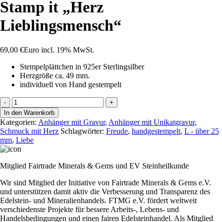
Stamp it „Herz
Lieblingsmensch“
69,00
€
Euro
incl. 19% MwSt.
Stempelplättchen in 925er Sterlingsilber
Herzgröße ca. 49 mm.
individuell von Hand gestempelt
Stamp
-
+
it
In den Warenkorb
"Herz
Kategorien:
Anhänger mit Gravur
,
Anhänger mit Unikatgravur
,
Lieblingsmensch"
Schmuck mit Herz
Schlagwörter:
Freude
,
handgestempelt
,
L - über 25
Menge
mm
,
Liebe
Mitglied Fairtrade Minerals & Gems und EV Steinheilkunde
Wir sind Mitglied der Initiative von Fairtrade Minerals & Gems e.V.
und unterstützen damit aktiv die Verbesserung und Transparenz des
Edelstein- und Mineralienhandels. FTMG e.V. fördert weltweit
verschiedenste Projekte für bessere Arbeits-, Lebens- und
Handelsbedingungen und einen fairen Edelsteinhandel. Als Mitglied