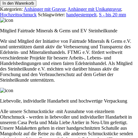
it
In den Warenkorb
"I
Kategorien:
Anhänger mit Gravur
,
Anhänger mit Unikatgravur
,
do"
Hochzeitsschmuck
Schlagwörter:
handgestempelt
,
S - bis 20 mm
Menge
Mitglied Fairtrade Minerals & Gems und EV Steinheilkunde
Wir sind Mitglied der Initiative von Fairtrade Minerals & Gems e.V.
und unterstützen damit aktiv die Verbesserung und Transparenz des
Edelstein- und Mineralienhandels. FTMG e.V. fördert weltweit
verschiedenste Projekte für bessere Arbeits-, Lebens- und
Handelsbedingungen und einen fairen Edelsteinhandel. Als Mitglied
des Steinheilkunde e.V. möchten wir darüber hinaus aktiv die
Forschung und den Verbraucherschutz auf dem Gebiet der
Steinheilkunde unterstützen.
Liebevolle, individuelle Handarbeit und hochwertige Verpackung
Alle unsere Schmuckstücke -mit Ausnahme von einzelnem
Ohrschmuck - werden in liebevoller und individueller Handarbeit in
unserem Casa Perla und Mala Liebe Atelier in Neu-Ulm gefertigt.
Unsere Malaketten gehen in einer handgeschnitzten Schatulle aus
Mangoholz auf die Reise zu dir, alle anderen Schmuckstücke senden