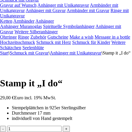
Gravur auf Wunsch
Anhänger mit Unikatgravur
Armbänder mit
Unikatgravur
Anhänger mit Gravur
Armbänder mit Gravur
Ringe mit
Unikatgravur
Ketten
Armbänder
Anhänger
Anhänger Muranoglas
Spirituelle Symbolanhänger
Anhänger mit
Gravur
Weitere Silberanhänger
Ohrringe
Ringe
Zubehör
Gutscheine
Make a wish
Message in a bottle
Hochzeitsschmuck
Schmuck mit Herz
Schmuck für Kinder
Weitere
Schätzchen
Seelenblüte
Start
\
Schmuck mit Gravur
\
Anhänger mit Unikatgravur
\
Stamp it „I do“
Stamp it „I do“
29,00
€
Euro
incl. 19% MwSt.
Stempelplättchen in 925er Sterlingsilber
Durchmesser 17 mm
individuell von Hand gestempelt
Stamp
-
+