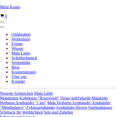
Mein Konto
Warenkorb
0
Navigationsmenü
Navigationsmenü
Onlineshop
Workshops
Events
Wissen
Mala Liebe
Schriftschmuck
Seelenblüte
Blog
Kooperationen
Über uns
Kontakt
Neueste Schätzchen
Mala Liebe
Malaketten
Kollektion "Rosewood"
Deine individuelle Malakette
Heilstein Armbänder "I am"
Mala Heilstein Armbänder
Armbänder
"Mindbalance"
Zyklusarmbänder
Armbänder Herren
Spiritanhänger
Schmuck für Weiblichkeit
Sets und Zubehör
Schmuck mit Gravur