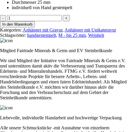
Durchmesser 25 mm
individuell von Hand gestempelt
Stamp
-
+
it
In den Warenkorb
"I
Kategorien:
Anhänger mit Gravur
,
Anhänger mit Unikatgravur
´ve
Schlagwörter:
handgestempelt
,
M - bis 25 mm
,
Weisheit
got
me
for
Mitglied Fairtrade Minerals & Gems und EV Steinheilkunde
life"
Menge
Wir sind Mitglied der Initiative von Fairtrade Minerals & Gems e.V.
und unterstützen damit aktiv die Verbesserung und Transparenz des
Edelstein- und Mineralienhandels. FTMG e.V. fördert weltweit
verschiedenste Projekte für bessere Arbeits-, Lebens- und
Handelsbedingungen und einen fairen Edelsteinhandel. Als Mitglied
des Steinheilkunde e.V. möchten wir darüber hinaus aktiv die
Forschung und den Verbraucherschutz auf dem Gebiet der
Steinheilkunde unterstützen.
Liebevolle, individuelle Handarbeit und hochwertige Verpackung
Alle unsere Schmuckstücke -mit Ausnahme von einzelnem