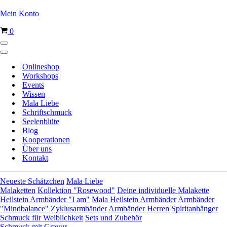
Mein Konto
Warenkorb
0
Navigationsmenü
Navigationsmenü
Onlineshop
Workshops
Events
Wissen
Mala Liebe
Schriftschmuck
Seelenblüte
Blog
Kooperationen
Über uns
Kontakt
Neueste Schätzchen
Mala Liebe
Malaketten
Kollektion "Rosewood"
Deine individuelle Malakette
Heilstein Armbänder "I am"
Mala Heilstein Armbänder
Armbänder
"Mindbalance"
Zyklusarmbänder
Armbänder Herren
Spiritanhänger
Schmuck für Weiblichkeit
Sets und Zubehör
Schmuck mit Gravur