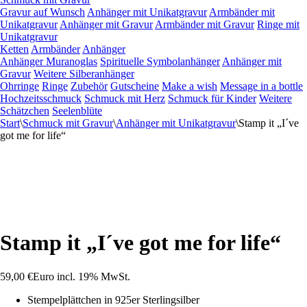
Gravur auf Wunsch
Anhänger mit Unikatgravur
Armbänder mit
Unikatgravur
Anhänger mit Gravur
Armbänder mit Gravur
Ringe mit
Unikatgravur
Ketten
Armbänder
Anhänger
Anhänger Muranoglas
Spirituelle Symbolanhänger
Anhänger mit
Gravur
Weitere Silberanhänger
Ohrringe
Ringe
Zubehör
Gutscheine
Make a wish
Message in a bottle
Hochzeitsschmuck
Schmuck mit Herz
Schmuck für Kinder
Weitere
Schätzchen
Seelenblüte
Start
\
Schmuck mit Gravur
\
Anhänger mit Unikatgravur
\
Stamp it „I´ve
got me for life“
Stamp it „I´ve got me for life“
59,00
€
Euro
incl. 19% MwSt.
Stempelplättchen in 925er Sterlingsilber