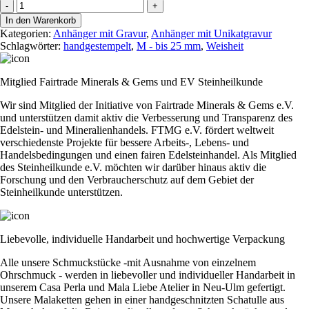
Stamp
-
+
it
In den Warenkorb
"Wild
Kategorien:
Anhänger mit Gravur
,
Anhänger mit Unikatgravur
hearts
Schlagwörter:
handgestempelt
,
M - bis 25 mm
,
Weisheit
don
´t
break..."
Mitglied Fairtrade Minerals & Gems und EV Steinheilkunde
Menge
Wir sind Mitglied der Initiative von Fairtrade Minerals & Gems e.V.
und unterstützen damit aktiv die Verbesserung und Transparenz des
Edelstein- und Mineralienhandels. FTMG e.V. fördert weltweit
verschiedenste Projekte für bessere Arbeits-, Lebens- und
Handelsbedingungen und einen fairen Edelsteinhandel. Als Mitglied
des Steinheilkunde e.V. möchten wir darüber hinaus aktiv die
Forschung und den Verbraucherschutz auf dem Gebiet der
Steinheilkunde unterstützen.
Liebevolle, individuelle Handarbeit und hochwertige Verpackung
Alle unsere Schmuckstücke -mit Ausnahme von einzelnem
Ohrschmuck - werden in liebevoller und individueller Handarbeit in
unserem Casa Perla und Mala Liebe Atelier in Neu-Ulm gefertigt.
Unsere Malaketten gehen in einer handgeschnitzten Schatulle aus