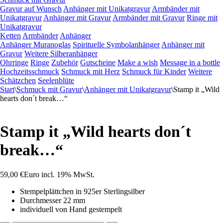
Gravur auf Wunsch
Anhänger mit Unikatgravur
Armbänder mit
Unikatgravur
Anhänger mit Gravur
Armbänder mit Gravur
Ringe mit
Unikatgravur
Ketten
Armbänder
Anhänger
Anhänger Muranoglas
Spirituelle Symbolanhänger
Anhänger mit
Gravur
Weitere Silberanhänger
Ohrringe
Ringe
Zubehör
Gutscheine
Make a wish
Message in a bottle
Hochzeitsschmuck
Schmuck mit Herz
Schmuck für Kinder
Weitere
Schätzchen
Seelenblüte
Start
\
Schmuck mit Gravur
\
Anhänger mit Unikatgravur
\
Stamp it „Wild
hearts don´t break…“
Stamp it „Wild hearts don´t
break…“
59,00
€
Euro
incl. 19% MwSt.
Stempelplättchen in 925er Sterlingsilber
Durchmesser 22 mm
individuell von Hand gestempelt