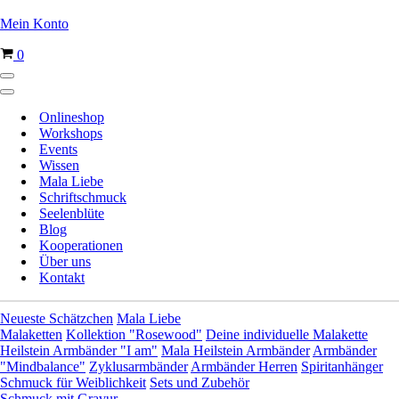
Mein Konto
Warenkorb
0
Navigationsmenü
Navigationsmenü
Onlineshop
Workshops
Events
Wissen
Mala Liebe
Schriftschmuck
Seelenblüte
Blog
Kooperationen
Über uns
Kontakt
Neueste Schätzchen
Mala Liebe
Malaketten
Kollektion "Rosewood"
Deine individuelle Malakette
Heilstein Armbänder "I am"
Mala Heilstein Armbänder
Armbänder
"Mindbalance"
Zyklusarmbänder
Armbänder Herren
Spiritanhänger
Schmuck für Weiblichkeit
Sets und Zubehör
Schmuck mit Gravur