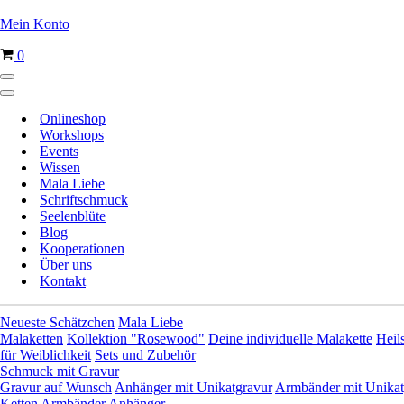
Mein Konto
Warenkorb
0
Navigationsmenü
Navigationsmenü
Onlineshop
Workshops
Events
Wissen
Mala Liebe
Schriftschmuck
Seelenblüte
Blog
Kooperationen
Über uns
Kontakt
Neueste Schätzchen
Mala Liebe
Malaketten
Kollektion "Rosewood"
Deine individuelle Malakette
Heil
für Weiblichkeit
Sets und Zubehör
Schmuck mit Gravur
Gravur auf Wunsch
Anhänger mit Unikatgravur
Armbänder mit Unikat
Ketten
Armbänder
Anhänger