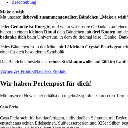
Beschreibung
Make a wish
Mit unseren
liebevoll zusammengestellten Bändchen „Make a wish
Jeder
Gedanke ist Energie
, und wenn wir unsere Gedanken auf eine
hierzu in einem
kleinen Ritual
dein Bändchen mit
drei Knoten
um de
bedanke dich
beim Universum, in dem du dreimal leise „Danke, Danke, 
Jedes Bändchen ist in der Mitte mit
12 kleinen Crystal Pearls
gearbeit
einer für dich besonderen Symbolik.
Das Bändchen besteht aus
reiner Stickbaumwolle
und
fällt im Laufe
Vorheriges Produkt
Nächstes Produkt
Wir haben Perlenpost für dich!
Mit unserem Newsletter erhältst du regelmäßig Infos zu unseren Term
Casa-Perla
Casa Perla steht für handgefertigten, individuellen Schmuck mit Bede
entsteht aus echten Edelsteinen, Süßwasserperlen und 925er Silber, b