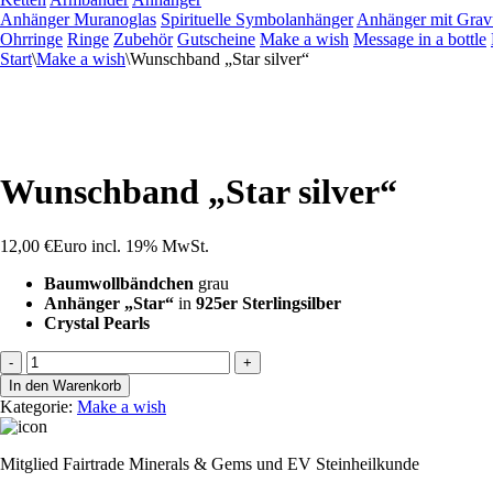
Anhänger Muranoglas
Spirituelle Symbolanhänger
Anhänger mit Grav
Ohrringe
Ringe
Zubehör
Gutscheine
Make a wish
Message in a bottle
Start
\
Make a wish
\
Wunschband „Star silver“
Wunschband „Star silver“
12,00
€
Euro
incl. 19% MwSt.
Baumwollbändchen
grau
Anhänger „Star“
in
925er Sterlingsilber
Crystal Pearls
Wunschband
-
+
"Star
In den Warenkorb
silver"
Kategorie:
Make a wish
Menge
Mitglied Fairtrade Minerals & Gems und EV Steinheilkunde